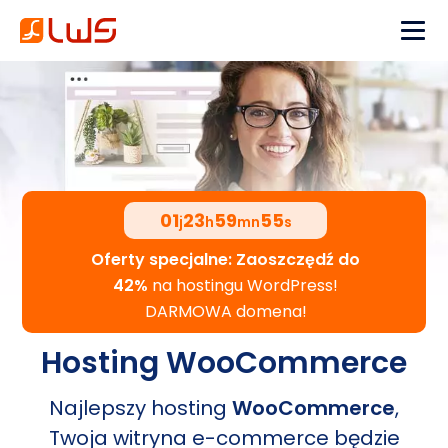
01
23
59
54
j
h
mn
s
Oferty specjalne: Zaoszczędź do
42%
na hostingu WordPress!
DARMOWA domena!
Hosting WooCommerce
Najlepszy hosting
WooCommerce
,
Twoja witryna e-commerce będzie