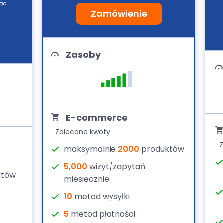
iąc
Zamówienie
Zasoby
E-commerce
Zalecane kwoty
Z
maksymalnie
2000
produktów
5,000
wizyt/zapytań
któw
miesięcznie
10
metod wysyłki
5
metod płatności