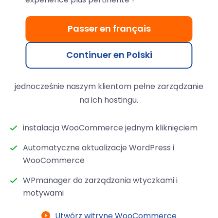
WooCommerce
Passer en français
Aby sprostać wymaganiom sklepów
WooCommerce, zintegrowaliśmy
WPmanager do
Continuer en Polski
uproszczonego i automatycznego zarządzania
zadaniami technicznymi WordPress
, zapewniając
jednocześnie naszym klientom pełne zarządzanie
na ich hostingu.
instalacja WooCommerce jednym kliknięciem
Automatyczne aktualizacje WordPress i
WooCommerce
WPmanager do zarządzania wtyczkami i
motywami
Utwórz witrynę WooCommerce