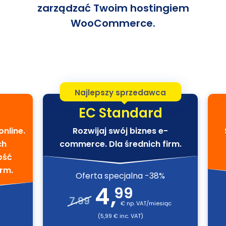
zarządzać Twoim hostingiem
WooCommerce.
Najlepszy sprzedawca
EC Standard
nline.
Rozwijaj swój biznes e-
ch
commerce. Dla średnich firm.
ość
rm.
Oferta specjalna -38%
4
,
99
7.99
%
€ np. VAT/miesiąc
(5,99 € inc. VAT)