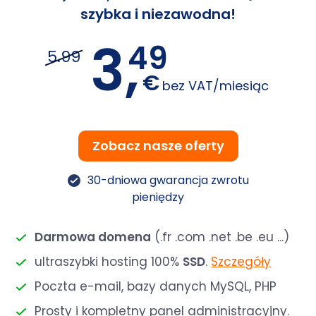
szybka i niezawodna!
3,
49
5.99
€
bez VAT/miesiąc
Zobacz nasze oferty
30-dniowa gwarancja zwrotu
pieniędzy
Darmowa domena
(.fr .com .net .be .eu ...)
ultraszybki hosting 100%
SSD
.
Szczegóły
Poczta e-mail, bazy danych MySQL, PHP
Prosty i kompletny panel administracyjny.