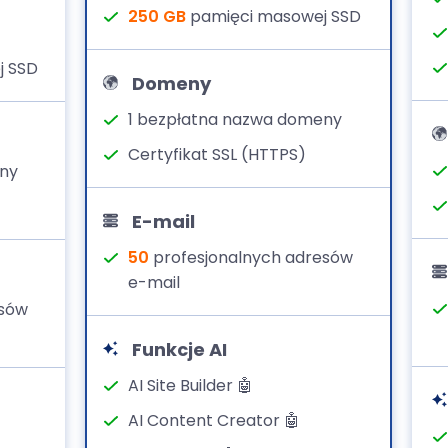
250 GB
pamięci masowej SSD
j SSD
Domeny
1 bezpłatna nazwa domeny
Certyfikat SSL (HTTPS)
eny
E-mail
50
profesjonalnych adresów
e-mail
esów
Funkcje AI
AI Site Builder 🤖
AI Content Creator 🤖