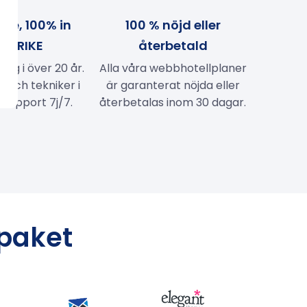
de, 100% in
100 % nöjd eller
NKRIKE
återbetald
tag i över 20 år.
Alla våra webbhotellplaner
 och tekniker i
är garanterat nöjda eller
 Support 7j/7.
återbetalas inom 30 dagar.
paket