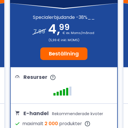
Specialerbjudande -38%__
4
,
99
7.99
€ ex. Moms/månad
(5,99 € inkl. MOMS)
Beställning
Resurser
E-handel
Rekommenderade kvoter
maximalt
2 000
produkter