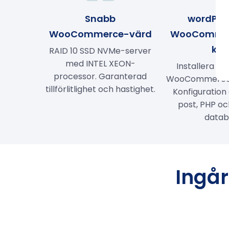
Snabb
wordPre
WooCommerce-värd
WooCommer
klic
RAID 10 SSD NVMe-server
med INTEL XEON-
Installera W
processor. Garanterad
WooCommerce m
tillförlitlighet och hastighet.
Konfiguration
post, PHP o
datab
Ingå