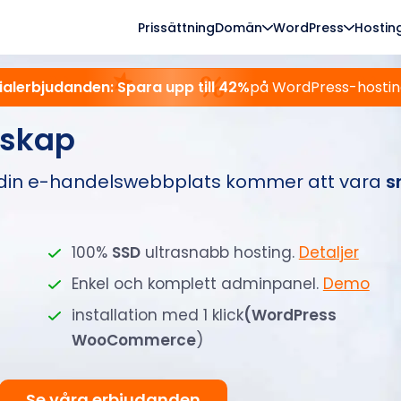
Prissättning
Domän
WordPress
Hostin
alerbjudanden: Spara upp till 42%
på WordPress-hostin
skap
 din e-handelswebbplats kommer att vara
s
100%
SSD
ultrasnabb hosting.
Detaljer
Enkel och komplett adminpanel.
Demo
installation med 1 klick
(WordPress
WooCommerce
)
Se våra erbjudanden