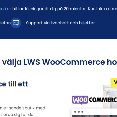
kniker hittar lösningar åt dig på 20 minuter. Kontakta dem
elefon
Support via livechatt och biljetter
r välja LWS WooCommerce ho
till ett
din e-handelsbutik med
tt oroa dig för de