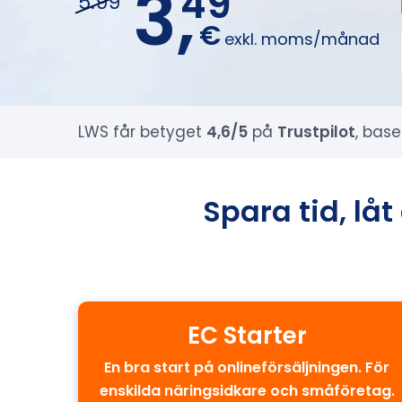
3,
49
5.99
€
exkl. moms/månad
LWS får betyget
4,6/5
på
Trustpilot
, bas
Spara tid, l
EC Starter
En bra start på onlineförsäljningen. För
enskilda näringsidkare och småföretag.