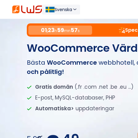
Svenska
01
23
59
56
Speci
j
h
mn
s
WooCommerce Värd
Bästa
WooCommerce
webbhotell,
och pålitlig!
Gratis domän
(.fr .com .net .be .eu ...)
E-post, MySQL-databaser, PHP
Automatiska>
uppdateringar