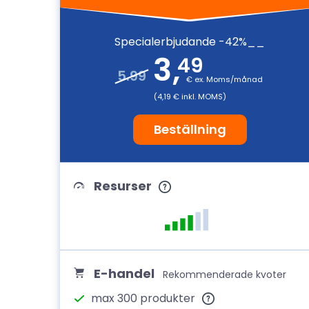
Specialerbjudande -42%__
3
,
49
5.99
€ ex. Moms/månad
(4,19 € inkl. MOMS)
Beställning
Resurser
E-handel
Rekommenderade kvoter
max 300 produkter