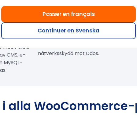
ss och
Optimal säkerhet för
Förtroen
Passer en français
ce med 1
dina webbplatser
FRA
k
Continuer en Svenska
Inkluderar Anti-Spam, Anti-
Franskt före
Virus, Web Application
DataCenter
ordPress +
Firewall (WAF) och
Frankrike.
ed 1 klick.
nätverksskydd mot Ddos.
 av CMS, e-
ch MySQL-
as.
r i alla WooCommerce-