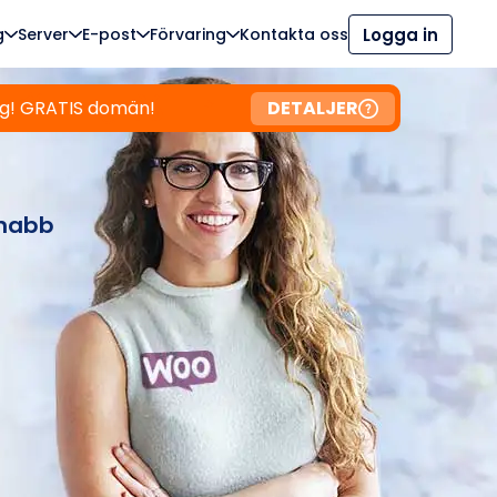
g
Server
E-post
Förvaring
Kontakta oss
Logga in
g! GRATIS domän!
DETALJER
nabb