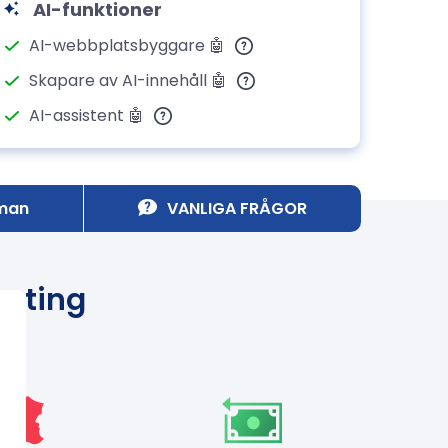
AI-funktioner
AI-webbplatsbyggare 🤖
Skapare av AI-innehåll 🤖
AI-assistent 🤖
man
VANLIGA FRÅGOR
sting