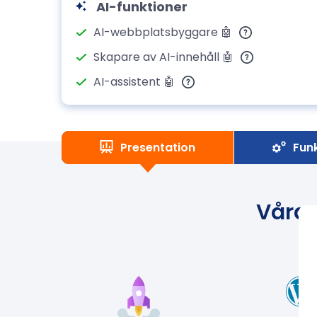
AI-funktioner
AI-webbplatsbyggare 🤖
Skapare av AI-innehåll 🤖
AI-assistent 🤖
Presentation
Fun
Våra