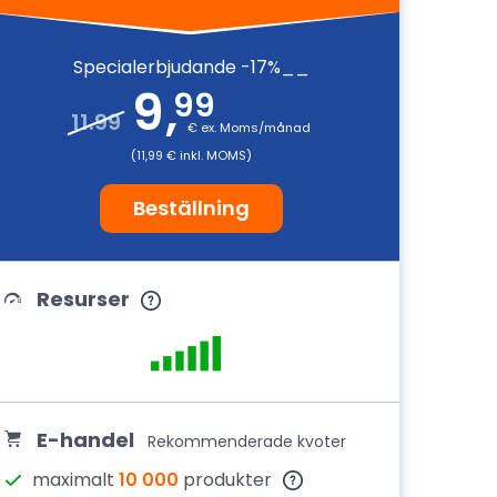
Specialerbjudande -17%__
9
,
99
11.99
€ ex. Moms/månad
(11,99 € inkl. MOMS)
Beställning
Resurser
E-handel
Rekommenderade kvoter
maximalt
10 000
produkter