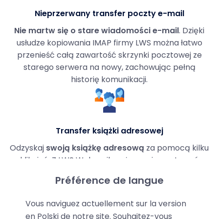
Nieprzerwany transfer poczty e-mail
Nie martw się o stare wiadomości e-mail
. Dzięki
usłudze kopiowania IMAP firmy LWS można łatwo
przenieść całą zawartość skrzynki pocztowej ze
starego serwera na nowy, zachowując pełną
historię komunikacji.
Transfer książki adresowej
Odzyskaj
swoją książkę adresową
za pomocą kilku
kliknięć. Z LWS Webmail możesz zaimportować
kontakty ze starego serwera i cieszyć się tym
Préférence de langue
samym doświadczeniem, co wcześniej, bez utraty
danych.
Vous naviguez actuellement sur la version
en Polski de notre site. Souhaitez-vous