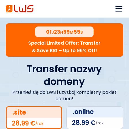
01
23
59
54
J
H
M
S
Special Limited Offer: Transfer
& Save BIG – Up to 96% Off!
Transfer nazwy
domeny
Przenieś się do LWS i uzyskaj kompletny pakiet
domen!
.online
.site
28.99 €
28.99 €
/rok
/rok