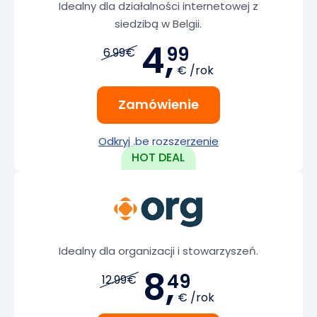
Idealny dla działalności internetowej z
siedzibą w Belgii.
4,
99
6.99€
€ /rok
Zamówienie
Odkryj .be rozszerzenie
Idealny dla organizacji i stowarzyszeń.
8,
49
12.99€
€ /rok