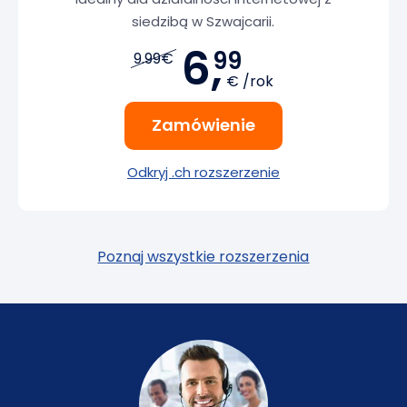
siedzibą w Szwajcarii.
6,
99
9.99€
€ /rok
Zamówienie
Odkryj .ch rozszerzenie
Poznaj wszystkie rozszerzenia