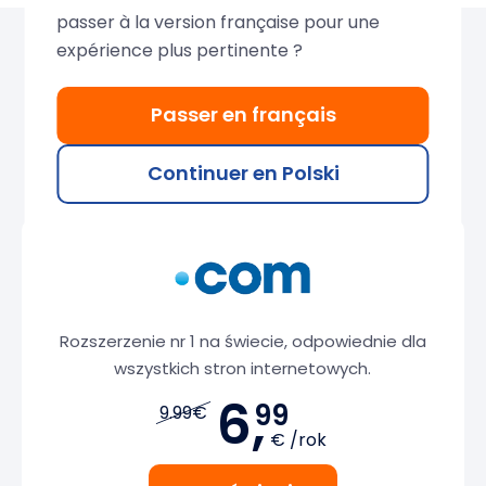
passer à la version française pour une
expérience plus pertinente ?
Uzyskaj najlepszą ofertę
na transfer domeny
Passer en français
Continuer en Polski
Rozszerzenie nr 1 na świecie, odpowiednie dla
wszystkich stron internetowych.
6,
99
9.99€
€ /rok