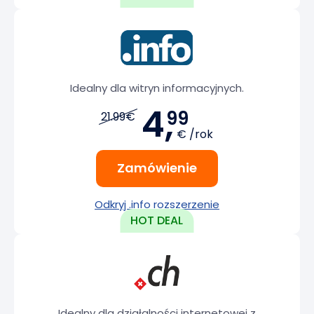
Idealny dla witryn informacyjnych.
4,
99
21.99€
€ /rok
Zamówienie
Odkryj .info rozszerzenie
Idealny dla działalności internetowej z