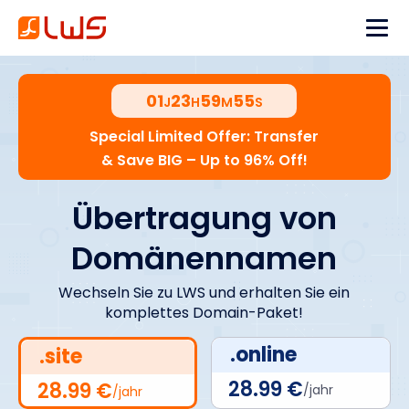
01
23
59
54
J
H
M
S
Special Limited Offer: Transfer
& Save BIG – Up to 96% Off!
Übertragung von
Domänennamen
Wechseln Sie zu LWS und erhalten Sie ein
komplettes Domain-Paket!
.online
.site
28.99 €
28.99 €
/jahr
/jahr