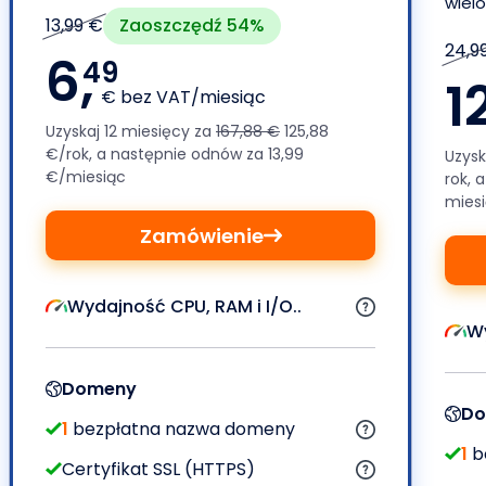
wiel
Zaoszczędź 54%
13,99 €
24,9
6,
49
1
€ bez VAT/miesiąc
Uzyskaj 12 miesięcy za
167,88 €
125,88
€/rok, a następnie odnów za 13,99
Uzysk
€/miesiąc
rok, 
mies
Zamówienie
Wydajność CPU, RAM i I/O..
Wy
Domeny
Do
1
bezpłatna nazwa domeny
1
b
Certyfikat SSL (HTTPS)