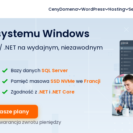
Ceny
Domena
WordPress
Hosting
S
 systemu Windows
ET / .NET na wydajnym, niezawodnym
Bazy danych
SQL Server
Pamięć masowa
SSD NVMe
we
Francji
Zgodność z
.NET
i
.NET Core
asze plany
warancja zwrotu pieniędzy