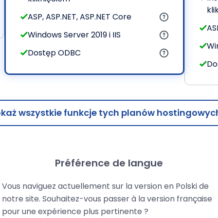
kl
ASP, ASP.NET, ASP.NET Core
AS
Windows Server 2019 i IIS
Win
Dostęp ODBC
Do
każ wszystkie funkcje tych planów hostingowyc
Préférence de langue
0-dniowa gwarancja zwrotu pie
Vous naviguez actuellement sur la version en Polski de
notre site. Souhaitez-vous passer à la version française
róbuj usługi LWS przez 30 dni. Gwarantowany zwrot pieni
pour une expérience plus pertinente ?
adnienia, jeśli nie będziesz w 100% szadowolony.