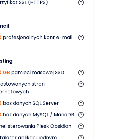
rtyfikat SSL (HTTPS)
mail
0
profesjonalnych kont e-mail
sting
0 GB
pamięci masowej SSD
ostowanych stron
ternetowych
0
baz danych SQL Server
0
baz danych MySQL / MariaDB
nel sterowania Plesk Obsidian
talator aplikacji jednym