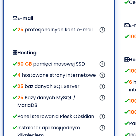
Ce
E-mail
E-
25
profesjonalnych kont e-mail
10
Hosting
Ho
50 GB
pamięci masowej SSD
10
4
hostowane strony internetowe
6
h
25
baz danych SQL Server
in
25
Bazy danych MySQL /
10
MariaDB
10
Panel sterowania Plesk Obsidian
Pa
Instalator aplikacji jednym
Ins
kliknięciem