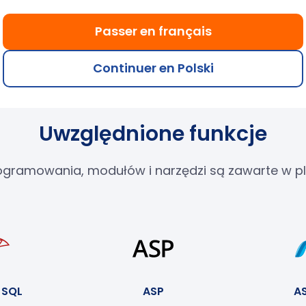
wiązuje dla wszystkich naszych planów hostingowych i V
Passer en français
Continuer en Polski
Uwzględnione funkcje
 programowania, modułów i narzędzi są zawarte w
 SQL
ASP
A