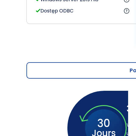
Dostęp ODBC
Po
3
Wyp
uzas