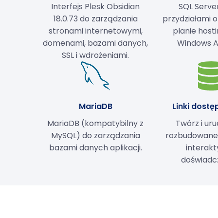
Interfejs Plesk Obsidian
SQL Server
18.0.73 do zarządzania
przydziałami 
stronami internetowymi,
planie hos
domenami, bazami danych,
Windows A
SSL i wdrożeniami.
MariaDB
Linki dost
MariaDB (kompatybilny z
Twórz i ur
MySQL) do zarządzania
rozbudowane a
bazami danych aplikacji.
interak
doświadcz