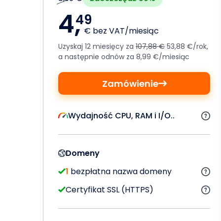
4,
49
€ bez VAT/miesiąc
Uzyskaj 12 miesięcy za
107,88 €
53,88 €/rok,
a następnie odnów za 8,99 €/miesiąc
Zamówienie
Wydajność CPU, RAM i I/O..
Domeny
1
bezpłatna nazwa domeny
Certyfikat SSL (HTTPS)