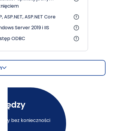
iknięciem
P, ASP.NET, ASP.NET Core
dows Server 2019 i IIS
stęp ODBC
h
niędzy
ędzy bez konieczności