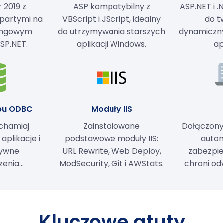
 2019 z
ASP kompatybilny z
ASP.NET i 
opartymi na
VBScript i JScript, idealny
do t
tingowym
do utrzymywania starszych
dynamiczn
SP.NET.
aplikacji Windows.
ap
ępu ODBC
Moduły IIS
uchamiaj
Zainstalowane
Dołączony 
plikacje i
podstawowe moduły IIS:
auto
tywne
URL Rewrite, Web Deploy,
zabezpie
enia...
ModSecurity, Git i AWStats.
chroni od
Kluczowe atuty