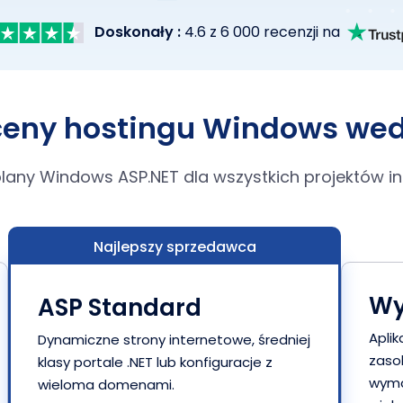
Doskonały :
4.6 z 6 000 recenzji na
 ceny hostingu Windows we
any Windows ASP.NET dla wszystkich projektów int
Najlepszy sprzedawca
Wy
ASP Standard
Apli
Dynamiczne strony internetowe, średniej
zasob
klasy portale .NET lub konfiguracje z
wyma
wieloma domenami.