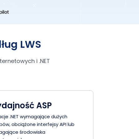
dług LWS
ernetowych i .NET
dajność ASP
kacje .NET wymagające dużych
ów, obciążone interfejsy API lub
gające środowiska