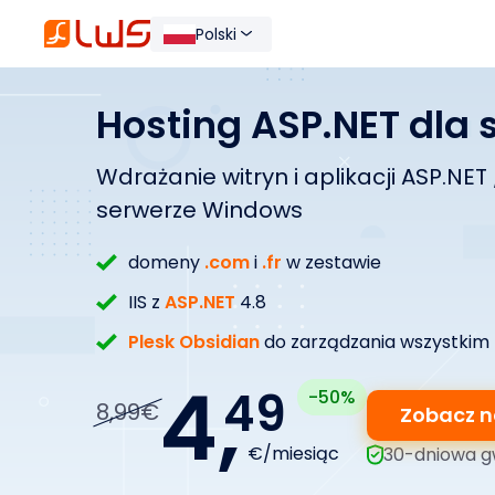
Polski
Hosting ASP.NET dla
Wdrażanie witryn i aplikacji ASP.N
serwerze Windows
domeny
.com
i
.fr
w zestawie
IIS z
ASP.NET
4.8
Plesk Obsidian
do zarządzania wszystkim
4,
49
-50%
8,99€
Zobacz n
€/miesiąc
30-dniowa g