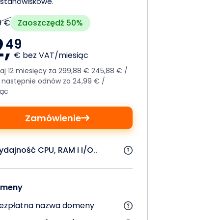
ostanowiskowe.
Zaoszczędź 50%
9 €
2,
49
€ bez VAT/miesiąc
aj 12 miesięcy za
299,88 €
245,88 € /
a następnie odnów za 24,99 € /
iąc
Zamówienie
dajność CPU, RAM i I/O..
meny
ezpłatna nazwa domeny