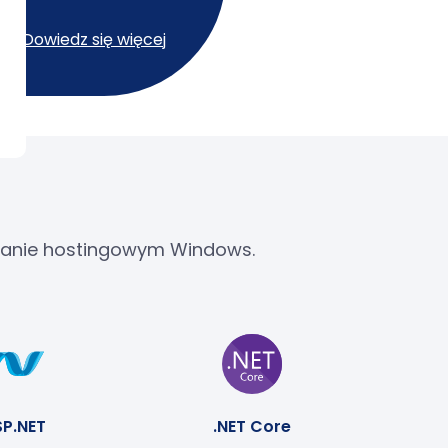
PS.
Dowiedz się więcej
 planie hostingowym Windows.
SP.NET
.NET Core