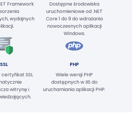
.NET Framework
Dostępne środowiska
worzenia
uruchomieniowe od .NET
ych, wydajnych
Core 1 do 9 do wdrażania
likacji.
nowoczesnych aplikacji
Windows.
SSL
PHP
certyfikat SSL
Wiele wersji PHP
matycznie
dostępnych w IIS do
cza witrynę i
uruchamiania aplikacji PHP.
wiedzających.