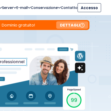
Server
E-mail
Conservazione
Contatto
Accesso
! Dominio gratuito!
DETTAGLI