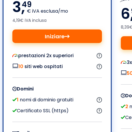
3,
49
6
€ iVA esclusa/mo
4,19€ iVA inclusa
8,39€
Iniziare
prestazioni 2x superiori
3x
10
siti web ospitati
5
Domini
Do
1
nomi di dominio gratuiti
2
n
Certificato SSL (https)
Cer