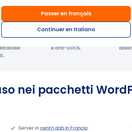
 automatica
Massima sicurezza per
Server 
Passer en français
Press
WordPress
FR
di WordPress
Protezione di rete integrata
Azienda fr
Continuer en Italiano
 Facile
Anti-Spam, Anti-Virus, Web
20 anni.
 di CMS, e-
Application Firewall (WAF)
tecnici
 database
e anti-DDOS.
assis
L.
uso nei pacchetti Word
Server in
centri dati in Francia