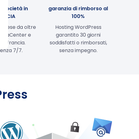
e società in
garanzia di rimborso al
ANCIA
100%
ancese da oltre
Hosting WordPress
 DataCenter e
garantito 30 giorni
 in Francia.
soddisfatti o rimborsati,
tenza 7/7.
senza impegno.
Press