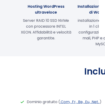
Hosting WordPress
Installazione
ultraveloce
di Word
Server RAID 10 SSD NVMe
installazione 
con processore INTEL
in 1 clic.
XEON. Affidabilità e velocità
configurazione
garantite.
mail, PHP e
MySQ
Incl
Dominio gratuito (
.Com, .Fr, .Be, .Eu, .Net..
)