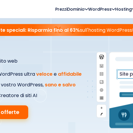
Prezzi
Dominio
WordPress
Hosting
te speciali: Risparmia fino al 63%
sull'hosting WordPress
sito web
ordPress ultra
veloce
e
affidabile
l vostro WordPress,
sano e salvo
reatore di siti AI
 offerte