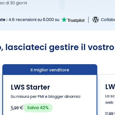
o di 30 giorni
te :
4.6 recensioni su 6.000 su
Collab
 lasciateci gestire il vostr
Il miglior venditore
LW
LWS Starter
La sc
Su misura per PMI e blogger dinamici
web
Salva 42%
5,99 €
11,99