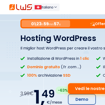
Italiano
01
23
59
55
Offer
j
h
mn
s
Hosting WordPress
Il miglior host WordPress per creare il vostro 
Installazione di WordPress in
1 clic
W
Dominio gratuito
(.fr .com ...)
I
100%
archiviazione
SSD
C
1,
Vedi le nostre
49
-63%
3.99€
Demo
€/mese