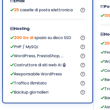
Email
Po
25
caselle di posta elettronica
10
Hosting
Ho
200 Go di
spazio su disco SSD
30
PHP / MySQL
PH
WordPress, PrestaShop, ...
Wo
Costruttore di siti web AI 🤖
Cos
Responsabile WordPress
Re
Traffico illimitato
Tra
Backup giornalieri
Ba
Ass