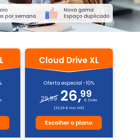
oio
Nova gama:
as por semana
Espaço duplicado
L
Cloud Drive XL
%
Oferta especial -10%
26
,
99
29,99
s
€ /mês
(32,39 € incl. IVA)
o
Escolher o plano