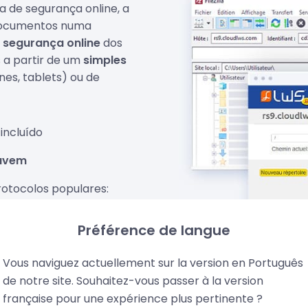
a de segurança online, a
 documentos numa
 segurança online
dos
s a partir de um
simples
s, tablets) ou de
incluído
nuvem
rotocolos populares:
V
Préférence de langue
ões e gestores de
Vous naviguez actuellement sur la version en Português
o escalável, sem
de notre site. Souhaitez-vous passer à la version
française pour une expérience plus pertinente ?