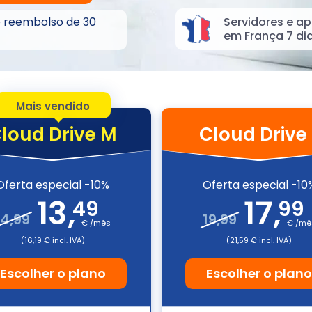
e reembolso de 30
Servidores e ap
em França 7 di
Mais vendido
loud Drive M
Cloud Drive 
Oferta especial -10%
Oferta especial -10
13
,
17
,
49
99
14,99
19,99
€ /mês
€ /mê
(16,19 € incl. IVA)
(21,59 € incl. IVA)
Escolher o plano
Escolher o plan