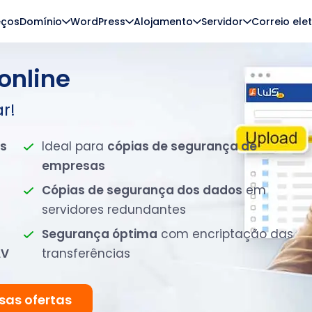
eços
Domínio
WordPress
Alojamento
Servidor
Correio ele
online
r!
os
Ideal para
cópias de segurança de
empresas
Cópias de segurança dos dados
em
servidores redundantes
Segurança óptima
com encriptação das
AV
transferências
sas ofertas