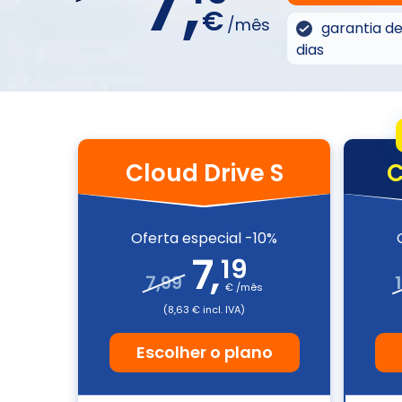
7,
€
/mês
garantia d
dias
Cloud Drive S
C
Oferta especial -10%
7
,
19
7,99
€ /mês
(8,63 € incl. IVA)
Escolher o plano