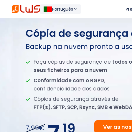
Português
Pr
Cópia de segurança 
Backup na nuvem pronto a usa
Faça cópias de segurança de
todos 
seus ficheiros para a nuvem
Conformidade com o RGPD
,
confidencialidade dos dados
Cópias de segurança através de
FTP(s), SFTP, SCP, Rsync, SMB e WebD
19
Ver as nos
7.99€