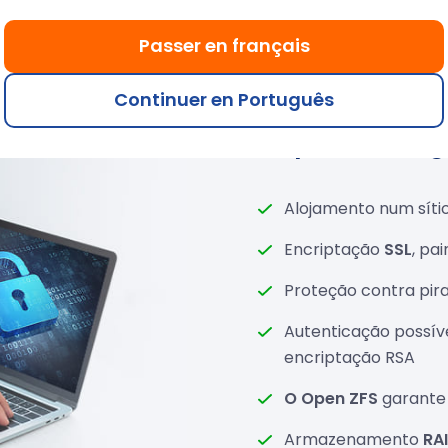
Passer en français
Continuer en Português
Cópias de seg
Alojamento num sítio
Encriptação
SSL
, pa
Proteção contra pira
Autenticação possív
encriptação RSA
O Open ZFS
garante 
Armazenamento
RA