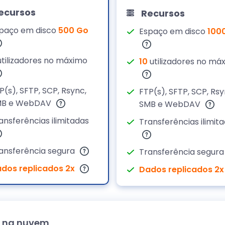
ecursos
Recursos
paço em disco
500 Go
Espaço em disco
100
tilizadores no máximo
10
utilizadores no má
P(s), SFTP, SCP, Rsync,
FTP(s), SFTP, SCP, Rsy
MB e WebDAV
SMB e WebDAV
ansferências ilimitadas
Transferências ilimit
ansferência segura
Transferência segur
dos replicados 2x
Dados replicados 2x
 na nuvem