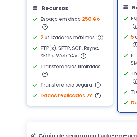
R
Recursos
Es
Espaço em disco
250 Go
5
u
2
utilizadores máximos
FTP(s), SFTP, SCP, Rsync,
FT
SMB e WebDAV
S
Transferências ilimitadas
Tr
Transferência segura
Tr
Dados replicados 2x
Da
Cópia de segurança tudo-em-um