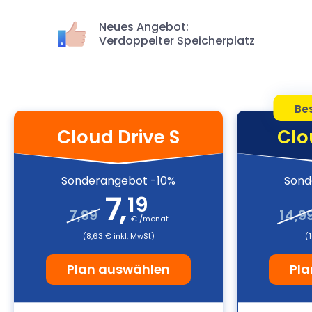
Neues Angebot:
Verdoppelter Speicherplatz
Bes
Cloud Drive S
Clo
Sonderangebot -10%
Sond
7
,
19
7,99
14,9
€ /monat
(8,63 € inkl. MwSt)
(
Plan auswählen
Pla