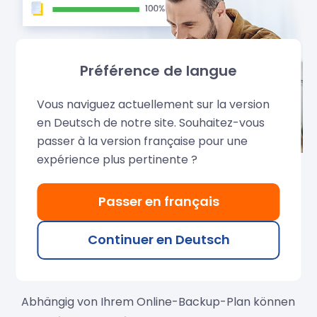
Préférence de langue
Vous naviguez actuellement sur la version
en Deutsch de notre site. Souhaitez-vous
passer à la version française pour une
expérience plus pertinente ?
Passer en français
Online-Datensicherung für
Continuer en Deutsch
mehrere Benutzer
Abhängig von Ihrem Online-Backup-Plan können