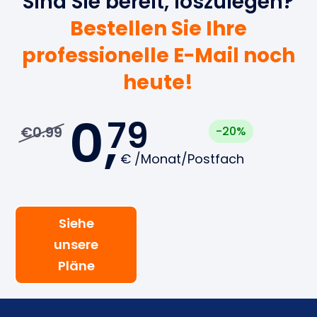
Sind Sie bereit, loszulegen?
Bestellen Sie Ihre
professionelle E-Mail noch
heute!
0,
79
€0.99
-20%
€
/Monat/Postfach
Siehe
unsere
Pläne