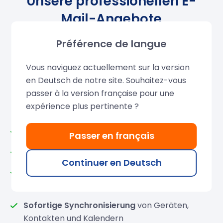
Unsere professionellen E-
Mail-Angebote
Préférence de langue
LWS bietet verschiedene professionelle E-Mail-
Lösungen an, mit denen Sie Ihre eigene Mailbox
Vous naviguez actuellement sur la version
einrichten können, die sowohl für
Privatpersonen
en Deutsch de notre site. Souhaitez-vous
als auch für
Unternehmen
geeignet ist. Jeder Plan
passer à la version française pour une
enthält alles, was Sie brauchen:
expérience plus pertinente ?
Marken-E-Mail-Adresse
mit Ihrer Domain
Passer en français
Erweitertes Roundcube
Webmail
Continuer en Deutsch
Kompatibel
mit Gmail, Outlook, Yahoo, Apple
Mail, Thunderbird..
Sofortige Synchronisierung
von Geräten,
Kontakten und Kalendern