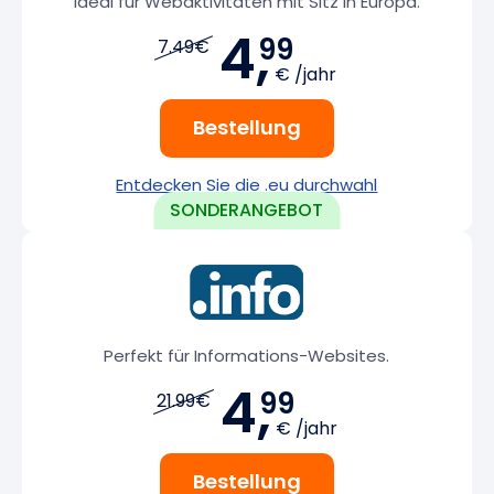
Ideal für Webaktivitäten mit Sitz in Europa.
4,
99
7.49€
€ /jahr
Bestellung
Entdecken Sie die .eu durchwahl
Perfekt für Informations-Websites.
4,
99
21.99€
€ /jahr
Bestellung