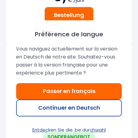
€ /jahr
Bestellung
Entdecken Sie die .net durchwahl
Préférence de langue
Vous naviguez actuellement sur la version
en Deutsch de notre site. Souhaitez-vous
passer à la version française pour une
expérience plus pertinente ?
Ideal für Webaktivitäten mit Sitz in Belgien.
4,
99
Passer en français
6.99€
€ /jahr
Continuer en Deutsch
Bestellung
Entdecken Sie die .be durchwahl