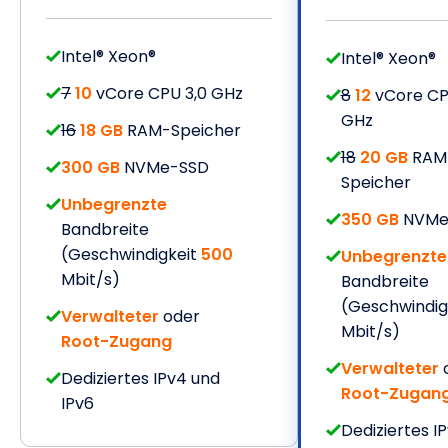
Intel® Xeon®
Intel® Xeon®
7
10
vCore CPU 3,0 GHz
8
12
vCore CP
GHz
16
18 GB
RAM-Speicher
18
20 GB
RAM
300 GB
NVMe-SSD
Speicher
Unbegrenzte
350 GB
NVMe
Bandbreite
(Geschwindigkeit
500
Unbegrenzte
Mbit/s)
Bandbreite
(Geschwindig
Verwalteter
oder
Mbit/s)
Root-Zugang
Verwalteter
Dediziertes IPv4 und
Root-Zugan
IPv6
Dediziertes I