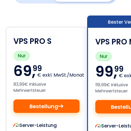
Bester Ve
VPS PRO S
VPS PRO
Nur
Nur
69,
99,
99
99
€ exkl. MwSt./Monat
€ exk
83,99€ Inklusive
119,99€ Inklusive
Mehrwertsteuer
Mehrwertsteuer
Bestellung
Bestell
Server-Leistung
Server-Leist