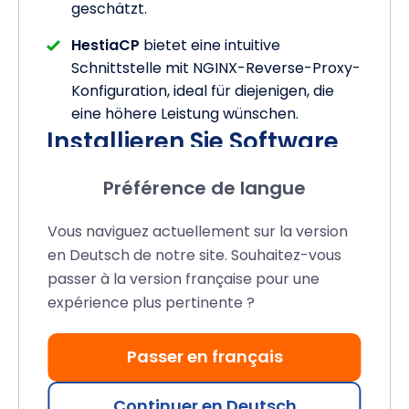
geschätzt.
HestiaCP
bietet eine intuitive
Schnittstelle mit NGINX-Reverse-Proxy-
Konfiguration, ideal für diejenigen, die
eine höhere Leistung wünschen.
Installieren Sie Software
mit 1 Klick auf Ihrem
Préférence de langue
verwalteten virtuellen
Vous naviguez actuellement sur la version
Server
en Deutsch de notre site. Souhaitez-vous
passer à la version française pour une
Installieren Sie problemlos Ihre
expérience plus pertinente ?
bevorzugten Anwendungen und CMS, um
Ihre Website in Rekordzeit zu starten.
Passer en français
Profitieren Sie mit
ISPConfig
vom
Softaculous
Auto-Installer (begrenzte
Continuer en Deutsch