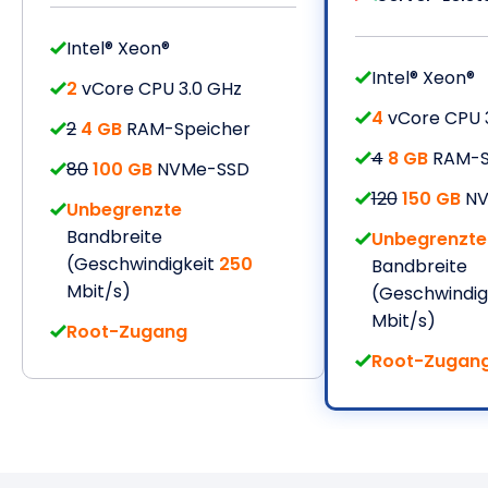
Intel® Xeon®
Intel® Xeon®
2
vCore CPU 3.0 GHz
4
vCore CPU 
2
4 GB
RAM-Speicher
4
8 GB
RAM-S
80
100 GB
NVMe-SSD
120
150 GB
NV
Unbegrenzte
Bandbreite
Unbegrenzte
(Geschwindigkeit
250
Bandbreite
Mbit/s)
(Geschwindig
Mbit/s)
Root-Zugang
Root-Zugan