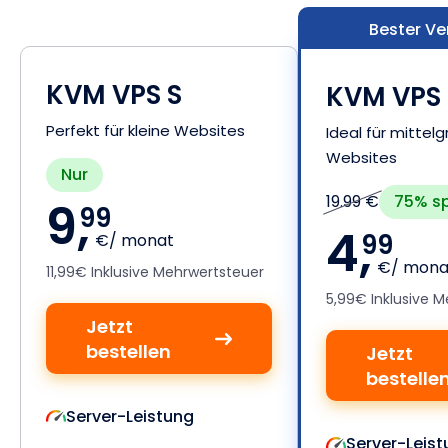
Bester Ve
KVM VPS S
KVM VPS
Perfekt für kleine Websites
Ideal für mittel
Websites
Nur
75% s
19.99 €
9,
99
4,
99
€/ monat
€/ mona
11,99€ Inklusive Mehrwertsteuer
5,99€ Inklusive 
Jetzt
bestellen
Jetzt
bestelle
Server-Leistung
Server-Leist