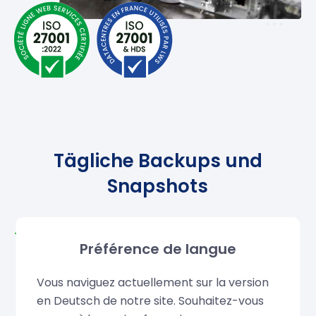
Tägliche Backups und
Snapshots
Automatische Backups inklusive:
Werden
Préférence de langue
jeden Morgen durchgeführt und auf einem
speziellen NAS gespeichert. Nach den
ersten 30
Vous naviguez actuellement sur la version
kostenlosen Tagen
können Sie diese für nur
en Deutsch de notre site. Souhaitez-vous
20% o Ihres VPS-Preises behalten.