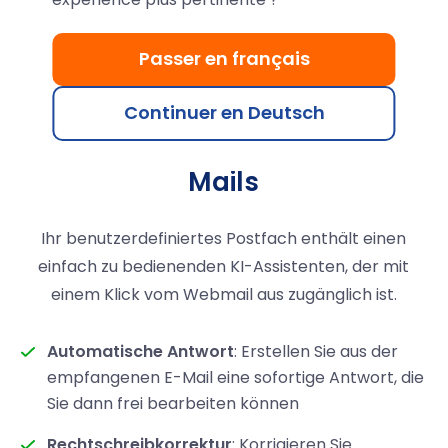
Passer en français
Ein KI-Assistent zum
Continuer en Deutsch
schnelleren Schreiben von E-
Mails
Ihr benutzerdefiniertes Postfach enthält einen
einfach zu bedienenden KI-Assistenten, der mit
einem Klick vom Webmail aus zugänglich ist.
Automatische Antwort
: Erstellen Sie aus der
empfangenen E-Mail eine sofortige Antwort, die
Sie dann frei bearbeiten können
Rechtschreibkorrektur
: Korrigieren Sie