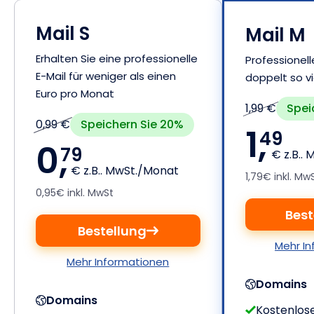
Mail S
Mail M
Erhalten Sie eine professionelle
Professionell
E-Mail für weniger als einen
doppelt so vi
Euro pro Monat
Spei
1,99 €
Speichern Sie 20%
0,99 €
1,
49
0,
79
€ z.B..
€ z.B.. MwSt./Monat
1,79€ inkl. Mw
0,95€ inkl. MwSt
Best
Bestellung
Mehr I
Mehr Informationen
Domains
Domains
Kostenlos