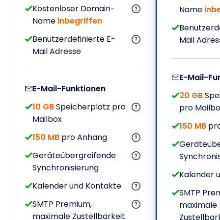
Kostenloser Domain-
Name
inb
Name
inbegriffen
Benutzerde
Benutzerdefinierte E-
Mail Adres
Mail Adresse
E-Mail-Fu
E-Mail-Funktionen
20 GB
Spei
10 GB
Speicherplatz pro
pro Mailb
Mailbox
150 MB
pr
150 MB
pro Anhang
Geräteübe
Geräteübergreifende
Synchroni
Synchronisierung
Kalender 
Kalender und Kontakte
SMTP Pre
SMTP Premium,
maximale
maximale Zustellbarkeit
Zustellbar