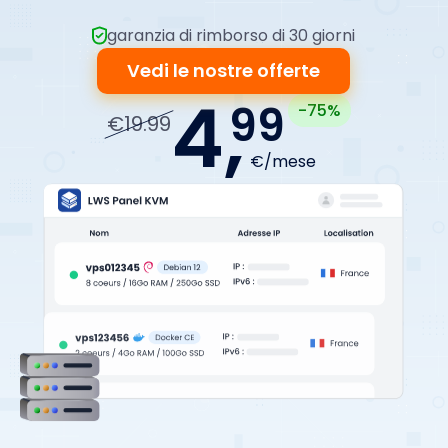
garanzia di rimborso di 30 giorni
Vedi le nostre offerte
4,
99
-75%
€19.99
€/mese