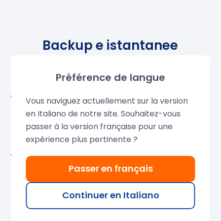
Backup e istantanee
giornaliere
Préférence de langue
Backup automatici inclusi:
Eseguiti ogni
Vous naviguez actuellement sur la version
mattina e archiviati su un NAS dedicato. Dopo i
en Italiano de notre site. Souhaitez-vous
primi 30 giorni gratuiti
, potete tenerli per soli
passer à la version française pour une
20% o del prezzo del VPS.
expérience plus pertinente ?
Istantanee gratuite:
Fino a 3 snapshot
simultanei per congelare lo stato del vostro VPS
Passer en français
KVM. Rimangono disponibili finché il vostro VPS è
attivo: l'ideale per testare aggiornamenti o
Continuer en Italiano
modifiche senza rischi.