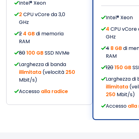
Intel® Xeon
2
CPU vCore da 3,0
Intel® Xeon
GHz
4
CPU vCore d
2
4 GB
di memoria
GHz
RAM
4
8 GB
di me
80
100 GB
SSD NVMe
RAM
Larghezza di banda
120
150 GB
SS
illimitata
(velocità
250
Larghezza di
Mbit/s)
illimitata
(vel
Accesso
alla radice
250
Mbit/s)
Accesso
alla