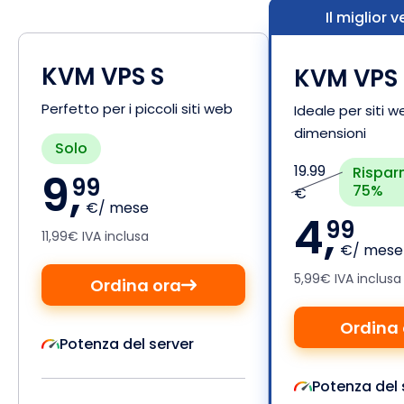
Il miglior 
KVM VPS S
KVM VPS
Perfetto per i piccoli siti web
Ideale per siti 
dimensioni
Solo
19.99
Risparm
9,
99
75%
€
€/ mese
4,
99
11,99€ IVA inclusa
€/ mese
5,99€ IVA inclusa
Ordina ora
Ordina 
Potenza del server
Potenza del 