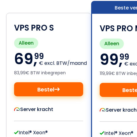
Beste ve
VPS PRO S
VPS PRO
Alleen
Alleen
69,
99,
99
99
€ excl. BTW/maand
€ ex
83,99€ BTW inbegrepen
119,99€ BTW inb
Bestel
Beste
Server kracht
Server krach
Intel® Xeon®
Intel® Xeon®