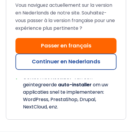
Vous naviguez actuellement sur la version
en Nederlands de notre site. Souhaitez-
Installeer eenvoudig uw favoriete
vous passer à la version française pour une
applicaties en CMS om uw site in recordtijd
expérience plus pertinente ?
te lanceren.
Profiteer met
ISPConfig
van de
Passer en français
Softaculous
auto-installer (beperkte
gratis versie, volledige licentie optioneel
Continuer en Nederlands
of inbegrepen bij onze
cPanel servers
).
Geniet met
HestiaCP
van een
geïntegreerde
auto-installer
om uw
applicaties snel te implementeren:
WordPress, PrestaShop, Drupal,
NextCloud, enz.