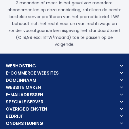
3 maanden of meer. In het geval van meerdere
abonnementen op deze aanbieding, zal alleen de eerste
bestelde server profiteren van het promotietarief. LWS
behoudt zich het recht voor om van rechtswege en
zonder voorafgaande kennisgeving het standaardtarief
(€ 19,99 excl. BTW/maand) toe te passen op de
volgende.
WEBHOSTING
E-COMMERCE WEBSITES
DOMEINNAAM
WEBSITE MAKEN
E-MAILADRESSEN
SPECIALE SERVER
OVERIGE DIENSTEN
BEDRIJF
ONDERSTEUNING