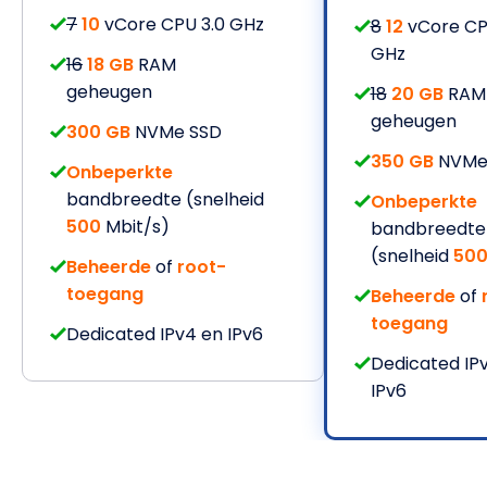
7
10
vCore CPU 3.0 GHz
8
12
vCore CP
GHz
16
18 GB
RAM
geheugen
18
20 GB
RAM
geheugen
300 GB
NVMe SSD
350 GB
NVMe
Onbeperkte
bandbreedte (snelheid
Onbeperkte
500
Mbit/s)
bandbreedte
(snelheid
50
Beheerde
of
root-
toegang
Beheerde
of
toegang
Dedicated IPv4 en IPv6
Dedicated IP
IPv6