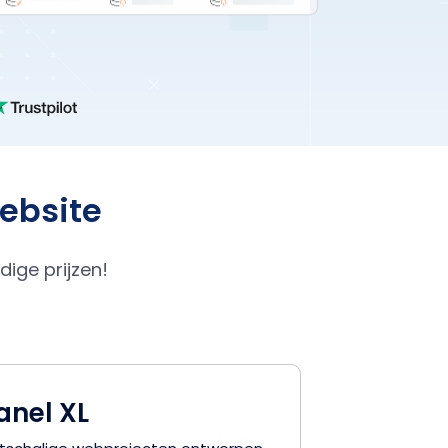
website
ige prijzen!
anel XL