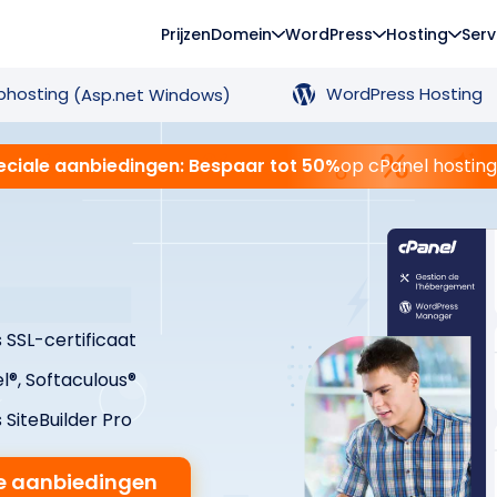
Prijzen
Domein
WordPress
Hosting
Serv
hosting
WordPress Hosting
(Asp.net Windows)
eciale aanbiedingen: Bespaar tot 50%
op cPanel hostin
s SSL-certificaat
l®, Softaculous®
 SiteBuilder Pro
ze aanbiedingen