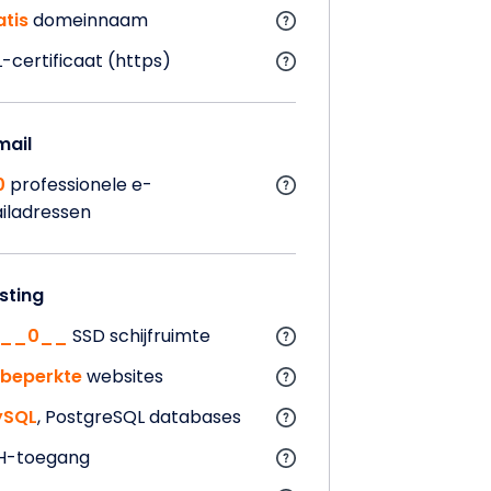
atis
domeinnaam
L-certificaat (https)
mail
0
professionele e-
iladressen
sting
H__0__
SSD schijfruimte
beperkte
websites
SQL
, PostgreSQL databases
H-toegang