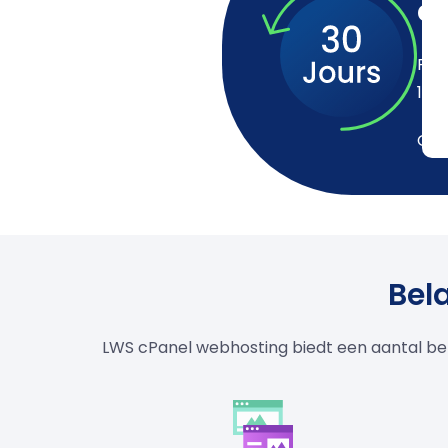
d
Pro
100
Gel
Bel
LWS cPanel webhosting biedt een aantal bel