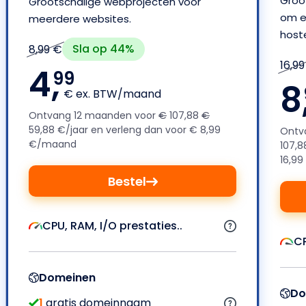
Groo
Grootschalige webprojecten voor
om e
meerdere websites.
host
Sla op 44%
8,99 €
16,9
4,
99
8
€ ex. BTW/maand
Ontvang 12 maanden voor
€
107,88
€
59,88 €/jaar en verleng dan voor € 8,99
Ontv
€/maand
107,8
16,9
Bestel
CPU, RAM, I/O prestaties..
CP
Domeinen
Do
1
gratis domeinnaam