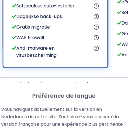
cP
Softaculous auto-installer
So
Dagelijkse back-ups
Da
Gratis migratie
Gr
WAF firewall
WA
Anti-malware en
An
virusbescherming
Toon alle functies van deze hostingpakketten
Préférence de langue
Vous naviguez actuellement sur la version en
Nederlands de notre site. Souhaitez-vous passer à la
vredenheids- of terugbetaling
version française pour une expérience plus pertinente ?