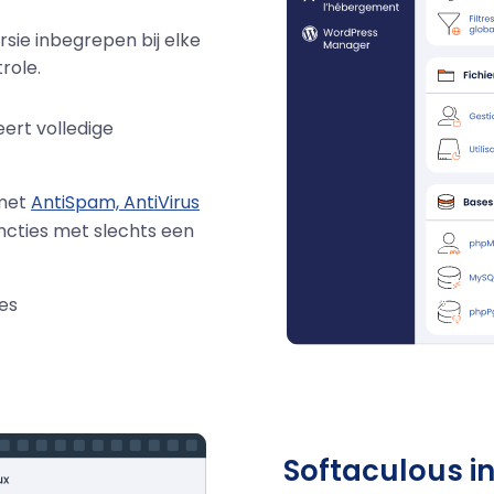
sie inbegrepen bij elke
role.
ert volledige
 met
AntiSpam, AntiVirus
ncties met slechts een
les
Softaculous i