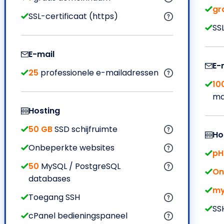
gr
SSL-certificaat (https)
SS
E-mail
E-
25
professionele e-mailadressen
10
ma
Hosting
50 GB
SSD schijfruimte
Ho
Onbeperkte websites
p
50
MySQL / PostgreSQL
On
databases
my
Toegang SSH
SS
cPanel bedieningspaneel