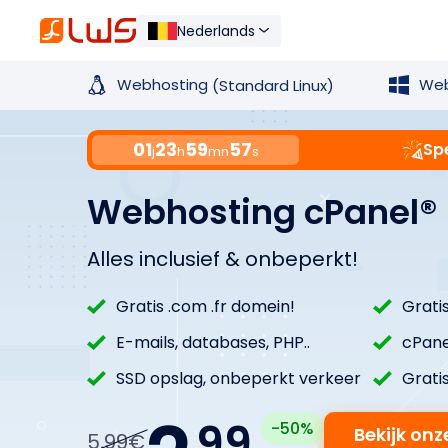
Nederlands
Webhosting
Web
(Standard Linux)
01
23
59
56
Sp
j
h
mn
s
Webhosting cPanel®
Alles inclusief & onbeperkt!
Gratis .com .fr domein!
Grati
E-mails, databases, PHP..
cPane
SSD opslag, onbeperkt verkeer
Gratis
99
-50%
Bekijk on
5,99€