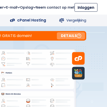
er
E-mail
Opslag
Neem contact op met
Inloggen
cPanel Hosting
Vergelijking
g! GRATIS domein!
DETAILS