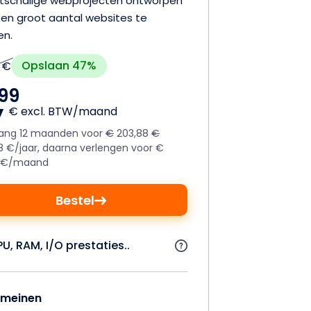
tschalige webprojecten ontworpen
en groot aantal websites te
en.
Opslaan 47%
9 €
,
99
€ excl. BTW/maand
ang 12 maanden voor
€
203,88
€
8 €/jaar, daarna verlengen voor €
9 €/maand
Bestel
U, RAM, I/O prestaties..
meinen