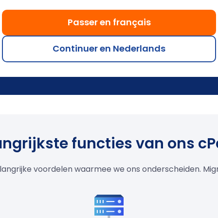
agen
Passer en français
beer LWS diensten 30 dagen uit. Volledige terugbetaling z
% s tevreden bent.
Continuer en Nederlands
dig voor al onze webhosting- en VPS-services.
Lees meer
angrijkste functies van ons cP
angrijke voordelen waarmee we ons onderscheiden. Migre