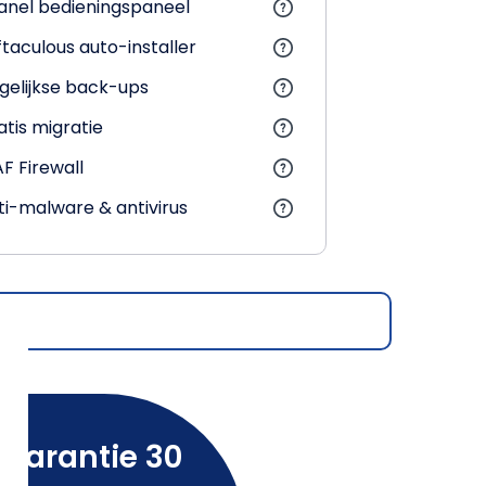
anel bedieningspaneel
ftaculous auto-installer
gelijkse back-ups
atis migratie
F Firewall
ti-malware & antivirus
sgarantie 30