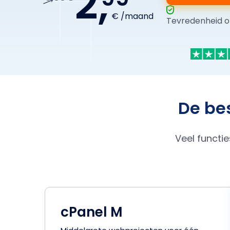
2,
€ /maand
Tevredenheid o
De bes
Veel functi
cPanel M