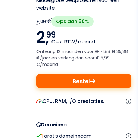
Middelgrote webprojecten voor één
website.
Opslaan 50%
5,99 €
2,
99
€ ex. BTW/maand
Ontvang 12 maanden voor
€
71,88
€
35,88
€/jaar en verleng dan voor € 5,99
€/maand
Bestel
CPU, RAM, I/O prestaties..
Domeinen
1
gratis domeinnaam