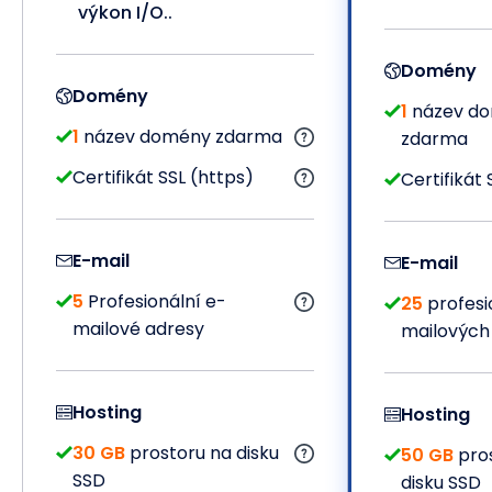
výkon I/O..
Domény
Domény
1
název d
1
název domény zdarma
zdarma
Certifikát SSL (https)
Certifikát 
E-mail
E-mail
5
Profesionální e-
25
profesi
mailové adresy
mailových
Hosting
Hosting
30 GB
prostoru na disku
50 GB
pros
SSD
disku SSD