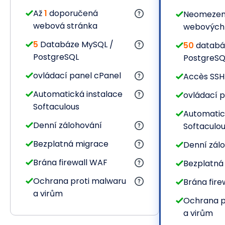
Až
1
doporučená
Neomezen
webová stránka
webových 
5
Databáze MySQL /
50
databá
PostgreSQL
PostgreSQ
ovládací panel cPanel
Accès SSH
Automatická instalace
ovládací p
Softaculous
Automatic
Denní zálohování
Softaculo
Bezplatná migrace
Denní zál
Brána firewall WAF
Bezplatná
Ochrana proti malwaru
Brána fire
a virům
Ochrana p
a virům