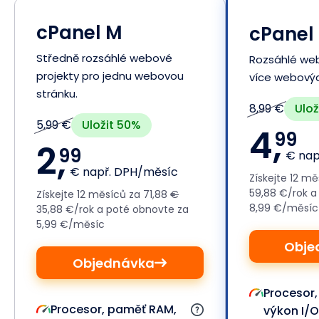
cPanel M
cPanel 
Středně rozsáhlé webové
Rozsáhlé web
projekty pro jednu webovou
více webovýc
stránku.
Ulož
8,99 €
Uložit 50%
5,99 €
4,
99
2,
99
€ nap
€ např. DPH/měsíc
Získejte 12 m
59,88 €/rok a
Získejte 12 měsíců za 71,88
€
8,99 €/měsíc
35,88 €/rok a poté obnovte za
5,99 €/měsíc
Obje
Objednávka
Procesor
Procesor, paměť RAM,
výkon I/O.