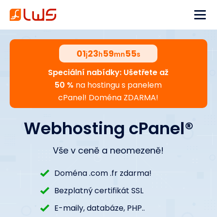
01
23
59
54
j
h
mn
s
Speciální nabídky: Ušetřete až
50 %
na hostingu s panelem
cPanel! Doména ZDARMA!
Webhosting cPanel®
Vše v ceně a neomezeně!
Doména .com .fr zdarma!
Bezplatný certifikát SSL
E-maily, databáze, PHP..