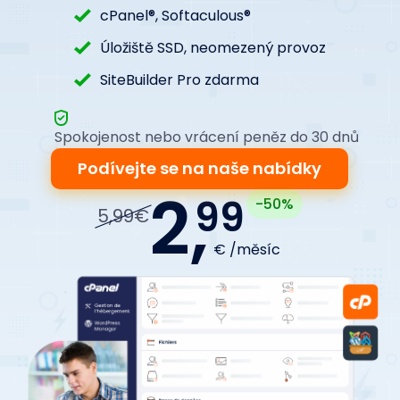
cPanel®, Softaculous®
Úložiště SSD, neomezený provoz
SiteBuilder Pro zdarma
Spokojenost nebo vrácení peněz do 30 dnů
Podívejte se na naše nabídky
2,
99
-50%
5,99€
€ /měsíc