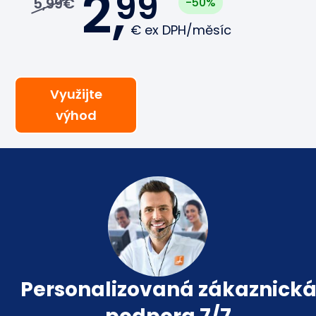
2,
99
5,99€
-50%
€
ex DPH/měsíc
Využijte
výhod
Personalizovaná zákaznick