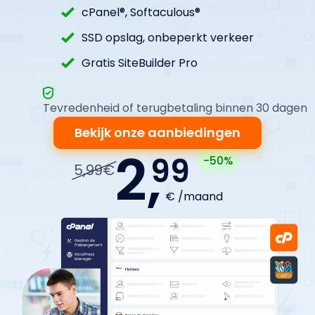
cPanel®, Softaculous®
SSD opslag, onbeperkt verkeer
Gratis SiteBuilder Pro
Tevredenheid of terugbetaling binnen 30 dagen
Bekijk onze aanbiedingen
2,
99
-50%
5,99€
€ /maand