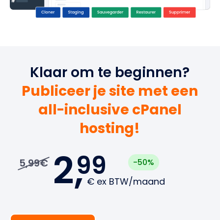
Klaar om te beginnen?
Publiceer je site met een
all-inclusive cPanel
hosting!
2,
99
5,99€
-50%
€
ex BTW/maand