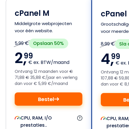
cPanel M
cPanel 
Middelgrote webprojecten
Grootschali
voor één website.
voor meerder
Opslaan 50%
5,99 €
Sla
8,99 €
2,
4,
99
99
€ ex. BTW/maand
€ ex
Ontvang 12 maanden voor
€
Ontvang 12 
71,88
€
35,88 €/jaar en verleng
107,88
€
59,88
dan voor € 5,99 €/maand
dan voor € 8
Bestel
Be
CPU, RAM, I/O
CPU, RAM,
prestaties..
prestaties