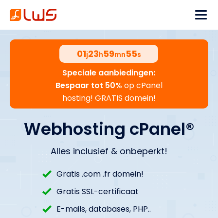
01
23
59
54
j
h
mn
s
Speciale aanbiedingen:
Bespaar tot 50%
op cPanel
hosting! GRATIS domein!
Webhosting cPanel®
Alles inclusief & onbeperkt!
Gratis .com .fr domein!
Gratis SSL-certificaat
E-mails, databases, PHP..