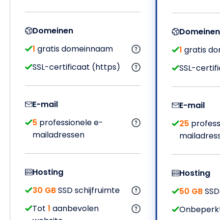
Domeinen
Domeinen
1
gratis domeinnaam
1
gratis d
SSL-certificaat (https)
SSL-certif
E-mail
E-mail
5
professionele e-
25
profess
mailadressen
mailadres
Hosting
Hosting
30 GB
SSD schijfruimte
50 GB
SSD 
Tot
1
aanbevolen
Onbeperkt