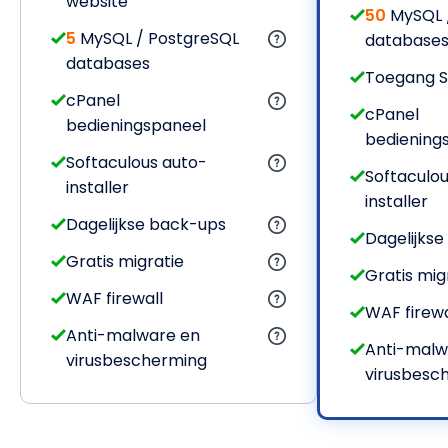
website
50
MySQL 
5
MySQL / PostgreSQL
database
databases
Toegang 
cPanel
cPanel
bedieningspaneel
bediening
Softaculous auto-
Softaculou
installer
installer
Dagelijkse back-ups
Dagelijks
Gratis migratie
Gratis mig
WAF firewall
WAF firewa
Anti-malware en
Anti-malw
virusbescherming
virusbesc