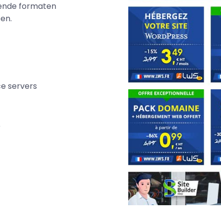
lende formaten
sen.
e servers
)