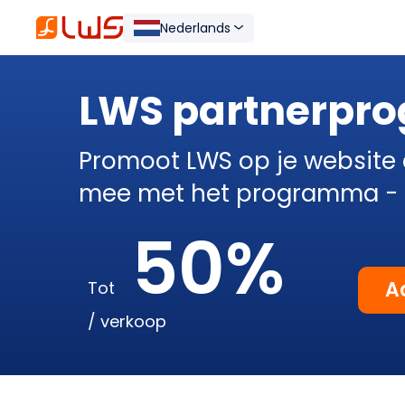
Nederlands
LWS partnerpr
Promoot LWS op je website 
mee met het programma - he
50%
A
Tot
/ verkoop