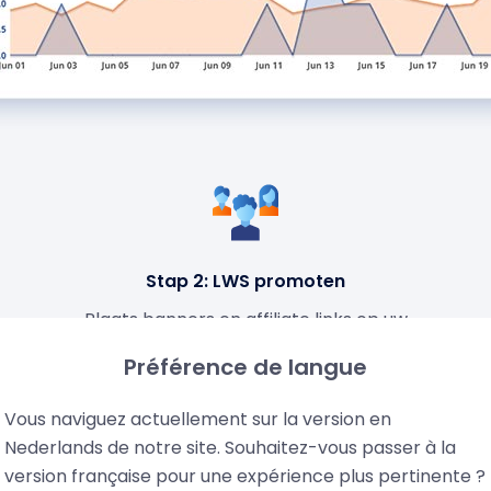
Stap 2: LWS promoten
Plaats banners en affiliate links op uw
website, of deel uw aangepaste promo code
Préférence de langue
om uw bezoekers en klanten naar onze site
te sturen.
Vous naviguez actuellement sur la version en
Nederlands de notre site. Souhaitez-vous passer à la
version française pour une expérience plus pertinente ?