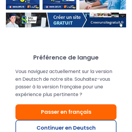
Préférence de langue
Teilen Sie Ihren Promo-Code
Vous naviguez actuellement sur la version
LWS stellt Ihnen einen personalisierten Promo-
en Deutsch de notre site. Souhaitez-vous
passer à la version française pour une
Code zur Verfügung, mit dem Ihre Empfehlungen
expérience plus pertinente ?
einen
zusätzlichen Rabatt von 15% d
auf LWS-
Dienste erhalten - sogar auf vergünstigte
Passer en français
Angebote.
Genau wie bei Bannern und anderen
Continuer en Deutsch