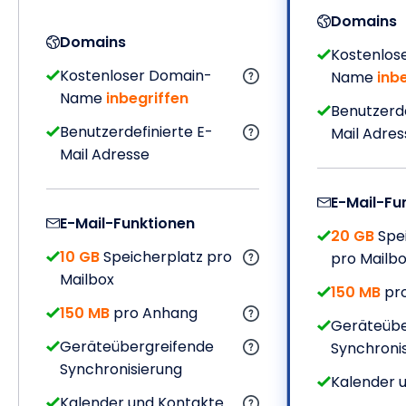
Domains
Domains
Kostenlos
Kostenloser Domain-
Name
inb
Name
inbegriffen
Benutzerde
Benutzerdefinierte E-
Mail Adres
Mail Adresse
E-Mail-Fu
E-Mail-Funktionen
20 GB
Spei
10 GB
Speicherplatz pro
pro Mailb
Mailbox
150 MB
pr
150 MB
pro Anhang
Geräteübe
Geräteübergreifende
Synchroni
Synchronisierung
Kalender 
Kalender und Kontakte