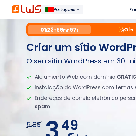
Português
Pr
01
23
59
56
Ofer
j
h
mn
s
Criar um sítio WordP
O seu sítio WordPress em 30 m
Alojamento Web com domínio
GRÁTIS
Instalação do WordPress com temas 
Endereços de correio eletrónico pers
spam
3,
49
5.99