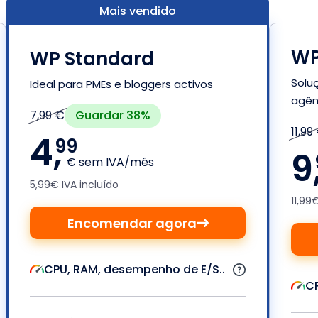
Mais vendido
WP
WP Standard
Solu
Ideal para PMEs e bloggers activos
agên
Guardar 38%
7,99 €
11,99
4,
99
9
€ sem IVA/mês
5,99€ IVA incluído
11,99
Encomendar agora
CPU, RAM, desempenho de E/S..
CP