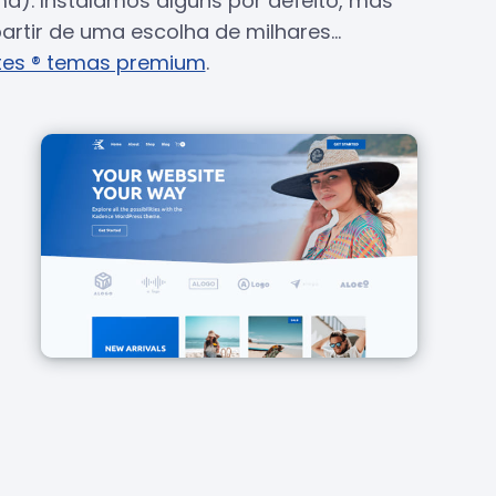
ma). Instalámos alguns por defeito, mas
rtir de uma escolha de milhares...
tes ® temas premium
.