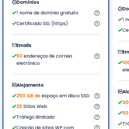
Domínios
Do
1
nome de domínio gratuito
1
n
Certificado SSL (https)
Ce
Emails
Em
50
endereços de correio
10
eletrónico
el
Alojamento
Al
250 GB de
espaço em disco SSD
30
25
Sítios Web
50
Tráfego ilimitado
Tr
Criação de sítios WP com