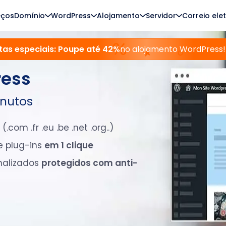
eços
Domínio
WordPress
Alojamento
Servidor
Correio ele
tas especiais: Poupe até 42%
no alojamento WordPress!
ress
inutos
(.com .fr .eu .be .net .org..)
e plug-ins
em 1 clique
onalizados
protegidos com anti-