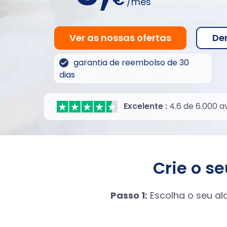
€
/mês
Ver as nossas ofertas
De
garantia de reembolso de 30
dias
Excelente :
4.6 de 6.000 a
Crie o s
Passo 1:
Escolha o seu al