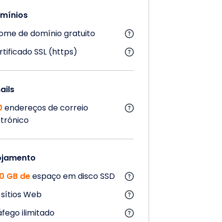
mínios
ome de domínio gratuito
rtificado SSL (https)
ails
0
endereços de correio
etrónico
ojamento
0 GB de
espaço em disco SSD
sítios Web
áfego ilimitado