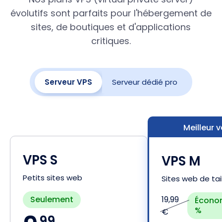
évolutifs sont parfaits pour l'hébergement de
sites, de boutiques et d'applications
critiques.
Serveur VPS
Serveur dédié pro
Meilleur 
VPS S
VPS M
Petits sites web
Sites web de ta
Seulement
19,99
Écono
%
€
99