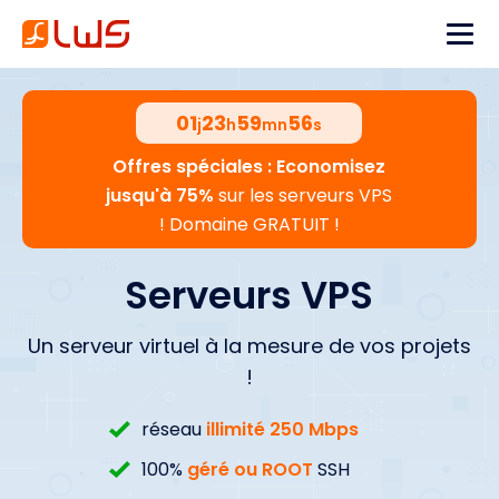
01
23
59
55
j
h
mn
s
Offres spéciales : Economisez
jusqu'à 75%
sur les serveurs VPS
! Domaine GRATUIT !
Serveurs VPS
Un serveur virtuel à la mesure de vos projets
!
réseau
illimité 250 Mbps
100%
géré ou ROOT
SSH