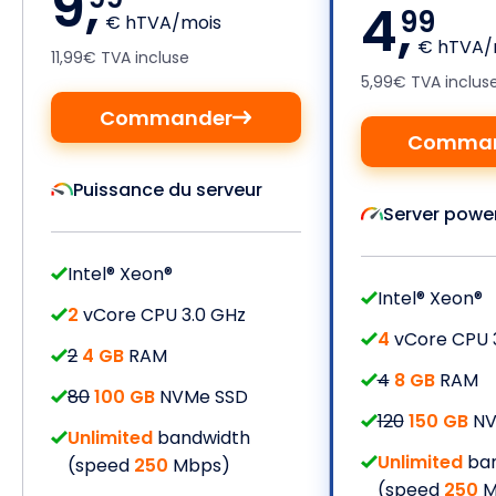
9,
4,
99
€ hTVA/mois
€ hTVA/
11,99€ TVA incluse
5,99€ TVA inclus
Commander
Comman
Puissance du serveur
Server powe
Intel® Xeon®
Intel® Xeon®
2
vCore CPU 3.0 GHz
4
vCore CPU 
2
4 GB
RAM
4
8 GB
RAM
80
100 GB
NVMe SSD
120
150 GB
NV
Unlimited
bandwidth
Unlimited
ban
(speed
250
Mbps)
(speed
250
M