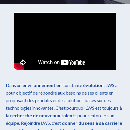
Dans un
environnement en
constante
évolution
, LWS a
pour objectif de répondre aux besoins de ses clients en
proposant des produits et des solutions basés sur des
technologies innovantes. C'est pourquoi LWS est toujours à
la
recherche de nouveaux talents
pour renforcer son
équipe. Rejoindre LWS, c'est
donner du sens à sa carrière