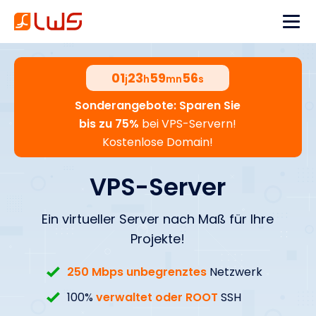
01
23
59
55
j
h
mn
s
Sonderangebote: Sparen Sie
bis zu 75%
bei VPS-Servern!
Kostenlose Domain!
VPS-Server
Ein virtueller Server nach Maß für Ihre
Projekte!
250 Mbps unbegrenztes
Netzwerk
100%
verwaltet oder ROOT
SSH