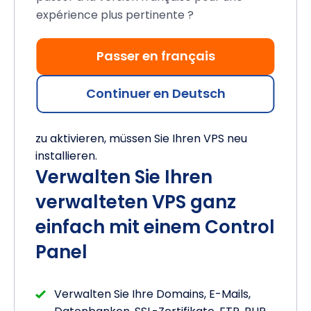
Projekt.
expérience plus pertinente ?
SSH-Root-Zugang:
Übernehmen Sie die
volle Kontrolle über Ihren Server. Ideal
Passer en français
für fortgeschrittene Benutzer.
Continuer en Deutsch
Deaktivieren Sie die Verwaltung jederzeit,
um Root-Zugriff zu erhalten. Um ihn wieder
zu aktivieren, müssen Sie Ihren VPS neu
installieren.
Verwalten Sie Ihren
verwalteten VPS ganz
einfach mit einem Control
Panel
Verwalten Sie Ihre Domains, E-Mails,