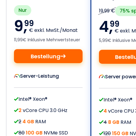
Nur
75% s
19,99 €
9,
4,
99
99
€ exkl. MwSt./Monat
€ exkl. 
11,99€ Inklusive Mehrwertsteuer
5,99€ Inklusive 
Bestellung
Bestell
Server-Leistung
Server powe
Intel® Xeon®
Intel® Xeon®
2
vCore CPU 3.0 GHz
4
vCore CPU 
2
4 GB
RAM
4
8 GB
RAM
80
100 GB
NVMe SSD
120
150 GB
NV