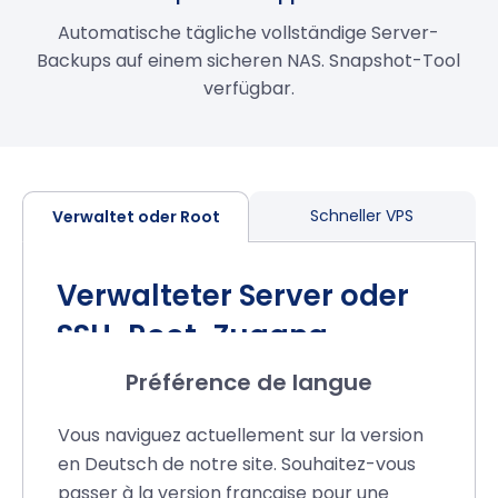
Automatische tägliche vollständige Server-
Backups auf einem sicheren NAS. Snapshot-Tool
verfügbar.
Schneller VPS
Verwaltet oder Root
Verwalteter Server oder
SSH-Root-Zugang
Préférence de langue
Vollständige Verwaltung:
Überlassen
Sie unseren Technikern die Wartung,
Vous naviguez actuellement sur la version
Aktualisierung und Konfiguration Ihres
en Deutsch de notre site. Souhaitez-vous
VPS. Konzentrieren Sie sich auf Ihr
passer à la version française pour une