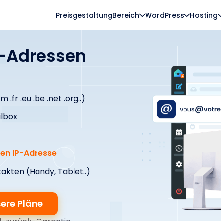
Preisgestaltung
Bereich
WordPress
Hosting
l-Adressen
z
m .fr .eu .be .net .org..)
ilbox
hen IP-Adresse
akten (Handy, Tablet..)
sere Pläne