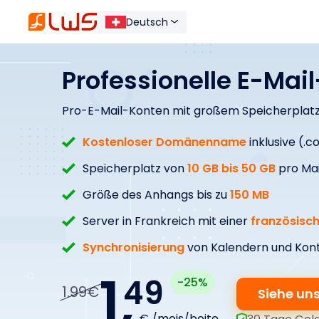
Deutsch
Professionelle E-Mai
Pro-E-Mail-Konten mit großem Speicherplat
Kostenloser Domänenname
inklusive (.co
Speicherplatz von
10 GB bis 50 GB
pro Ma
Größe des Anhangs bis zu
150 MB
Server in Frankreich mit einer
französisc
Synchronisierung
von Kalendern und Kont
1,
49
-25%
1.99€
Siehe un
€ /mois/boite