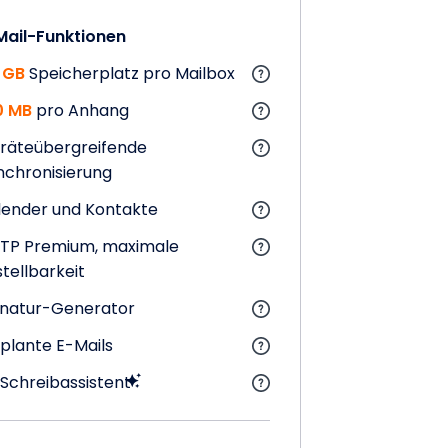
Mail-Funktionen
 GB
Speicherplatz pro Mailbox
0 MB
pro Anhang
räteübergreifende
nchronisierung
lender und Kontakte
TP Premium, maximale
stellbarkeit
gnatur-Generator
plante E-Mails
-Schreibassistent