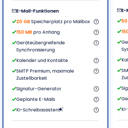
E-
E-Mail-Funktionen
50
20 GB
Speicherplatz pro Mailbox
15
150 MB
pro Anhang
Ge
Geräteübergreifende
Sy
Synchronisierung
Ka
Kalender und Kontakte
SM
SMTP Premium, maximale
Zu
Zustellbarkeit
Si
Signatur-Generator
Ge
Geplante E-Mails
KI
KI-Schreibassistent