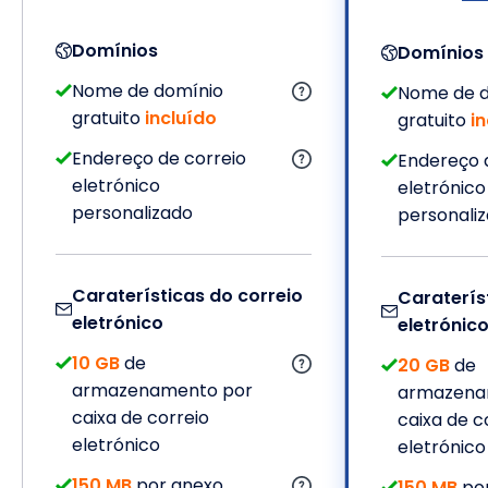
Domínios
Domínios
Nome de domínio
Nome de 
gratuito
incluído
gratuito
i
Endereço de correio
Endereço 
eletrónico
eletrónico
personalizado
personali
Caraterísticas do correio
Caraterís
eletrónico
eletrónic
10 GB
de
20 GB
de
armazenamento por
armazena
caixa de correio
caixa de c
eletrónico
eletrónico
150 MB
por anexo
150 MB
por