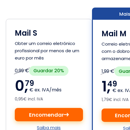
Mais
Mail S
Mail M
Obter um correio eletrónico
Correio eletr
profissional por menos de um
com o dobro
euro por mês
armazenam
Guardar 20%
0,99 €
Guar
1,99 €
0,
1,
79
49
€ ex. IVA/mês
€ ex. I
0,95€ incl. IVA
1,79€ incl. IVA
Encomendar
Enco
Saiba mais
Sa