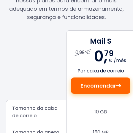
nossos planos para encontrar o mais
adequado em termos de armazenamento,
segurança e funcionalidades.
Mail S
0,
79
0,99 €
€ /mês
Por caixa de correio
Encomendar
Tamanho da caixa
10 GB
de correio
Tamanho do anexo
150 MB