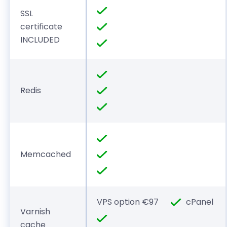
SSL
certificate
INCLUDED
Redis
Memcached
VPS option €97
cPanel
Varnish
cache