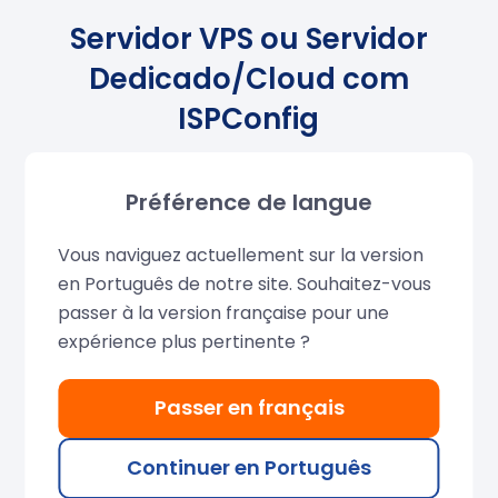
Servidor VPS ou Servidor
Dedicado/Cloud com
ISPConfig
O alojamento num
Servidor VPS
ou
servidor
Préférence de langue
dedicado
com ISPConfig é uma solução VPS ideal
para alojar um ou mais sítios Web. Esta solução é
Vous naviguez actuellement sur la version
menos abrangente do que o cPanel/WHM em
en Português de notre site. Souhaitez-vous
termos de ferramentas multisite
, mas é
muito
passer à la version française pour une
poderosa e mais acessível
, porque o ISPConfig é
expérience plus pertinente ?
de código aberto.
Passer en français
O servidor é totalmente
gerido sem custos
adicionais ou com acesso ROOT total
. Fornecido
Continuer en Português
com backups automáticos. Ideal para sítios que