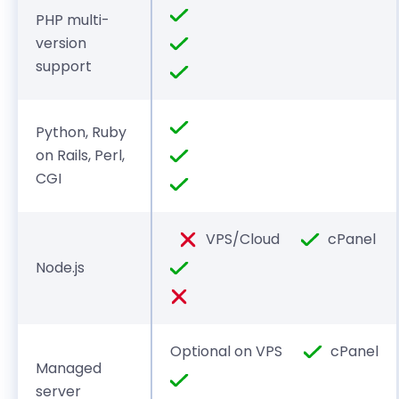
PHP multi-
version
support
Python, Ruby
on Rails, Perl,
CGI
VPS/Cloud
cPanel
Node.js
Optional on VPS
cPanel
Managed
server