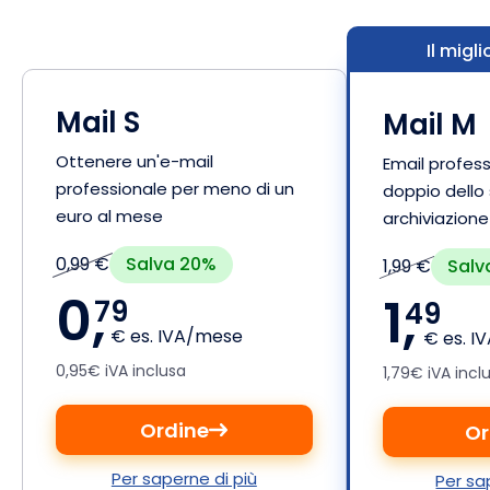
Il migl
Mail S
Mail M
Ottenere un'e-mail
Email profess
professionale per meno di un
doppio dello 
euro al mese
archiviazione
Salva 20%
0,99 €
Salv
1,99 €
0,
1,
79
49
€ es. IVA/mese
€ es. I
0,95€ iVA inclusa
1,79€ iVA incl
Ordine
Or
Per saperne di più
Per sa