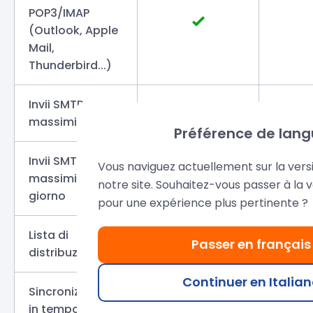
POP3/IMAP
(Outlook, Apple
Mail,
Thunderbird...)
Invii SMTP
240
massimi all'ora
Préférence de lan
Invii SMTP
Vous naviguez actuellement sur la versi
massimi al
2400
2
notre site. Souhaitez-vous passer à la 
giorno
pour une expérience plus pertinente ?
Lista di
Passer en français
distribuzione
Continuer en Italia
Sincronizzazione
in tempo reale