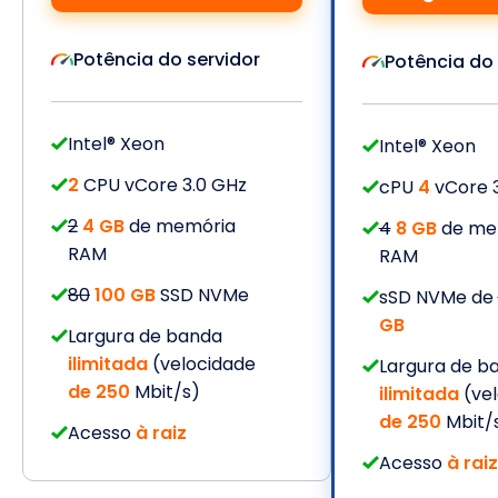
Potência do servidor
Potência do 
Intel® Xeon
Intel® Xeon
2
CPU vCore 3.0 GHz
cPU
4
vCore 3
2
4 GB
de memória
4
8 GB
de me
RAM
RAM
80
100 GB
SSD NVMe
sSD NVMe de
GB
Largura de banda
ilimitada
(velocidade
Largura de b
de 250
Mbit/s)
ilimitada
(vel
de 250
Mbit/
Acesso
à raiz
Acesso
à raiz