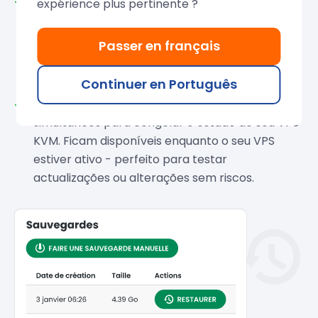
Backups automáticos incluídos:
Efectuados
expérience plus pertinente ?
todas as manhãs e armazenados num NAS
dedicado. Após os
primeiros 30 dias gratuitos
,
Passer en français
pode mantê-los por apenas 20% odo preço do
seu VPS.
Continuer en Português
Instantâneos gratuitos:
Até 3 snapshots
simultâneos para congelar o estado do seu VPS
KVM. Ficam disponíveis enquanto o seu VPS
estiver ativo - perfeito para testar
actualizações ou alterações sem riscos.