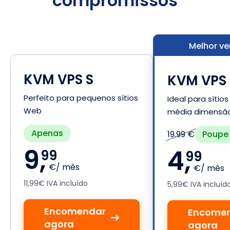
compromissos
Melhor v
KVM VPS S
KVM VPS
Perfeito para pequenos sítios
Ideal para sítio
Web
média dimensã
Apenas
Poupe
19.99 €
9,
4,
99
99
€/ mês
€/ mês
11,99€ IVA incluído
5,99€ IVA incluíd
Encomendar
Encome
agora
agora