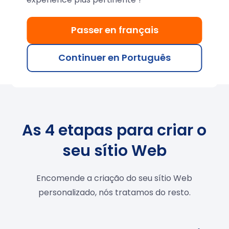
Site de apresentação de serviços de limpeza em
França para particulares e profissionais, criado
Passer en français
com WordPress.
Continuer en Português
www.sb-proprete.fr
As 4 etapas para criar o
seu sítio Web
Encomende a criação do seu sítio Web
personalizado, nós tratamos do resto.