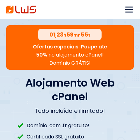
01
23
59
54
j
h
mn
s
Ofertas especiais: Poupe até
50%
no alojamento cPanel!
Domínio GRÁTIS!
Alojamento Web
cPanel
Tudo incluído e ilimitado!
Domínio .com .fr gratuito!
Certificado SSL gratuito