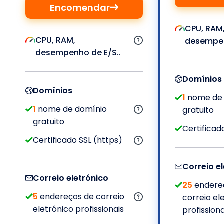
Encomendar
CPU, RAM
CPU, RAM,
desempen
desempenho de E/S..
Domínios
Domínios
1
nome de 
1
nome de domínio
gratuito
gratuito
Certificad
Certificado SSL (https)
Correio e
Correio eletrónico
25
endere
5
endereços de correio
correio el
eletrónico profissionais
profissiona