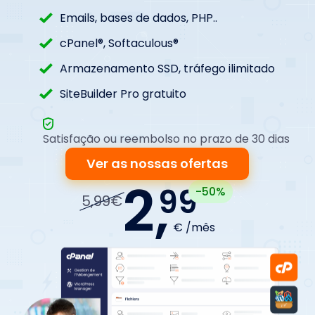
Emails, bases de dados, PHP..
cPanel®, Softaculous®
Armazenamento SSD, tráfego ilimitado
SiteBuilder Pro gratuito
Satisfação ou reembolso no prazo de 30 dias
Ver as nossas ofertas
2,
99
-50%
5,99€
€ /mês