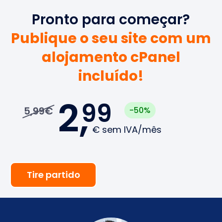
Pronto para começar?
Publique o seu site com um
alojamento cPanel
incluído!
2,
99
5,99€
-50%
€
sem IVA/mês
Tire partido