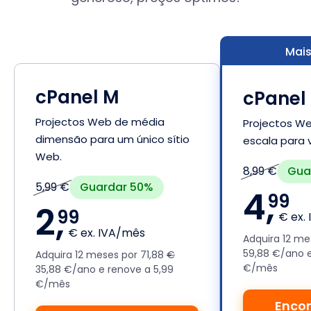
Mais
cPanel M
cPanel 
Projectos Web de média
Projectos W
dimensão para um único sítio
escala para v
Web.
Gua
8,99 €
Guardar 50%
5,99 €
4,
99
2,
99
€ ex.
€ ex. IVA/mês
Adquira 12 me
59,88 €/ano e
Adquira 12 meses por 71,88
€
€/mês
35,88 €/ano e renove a 5,99
€/mês
Enco