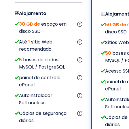
Alojamento
Alojamen
30 GB de
espaço em
50 GB de
e
disco SSD
disco SSD
Até
1
sítio Web
Sítios Web
recomendado
50
bases 
5
bases de dados
MySQL / P
MySQL / PostgreSQL
Acesso SS
painel de controlo
painel de 
cPanel
cPanel
Autoinstalador
Autoinstal
Softaculous
Softaculo
Cópias de segurança
Cópias de
diárias
diárias