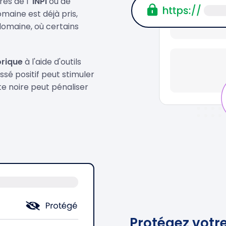
rès de l
'INPI
ou de
maine est déjà pris,
omaine, où certains
orique
à l'aide d'outils
é positif peut stimuler
e noire peut pénaliser
Protégez votr