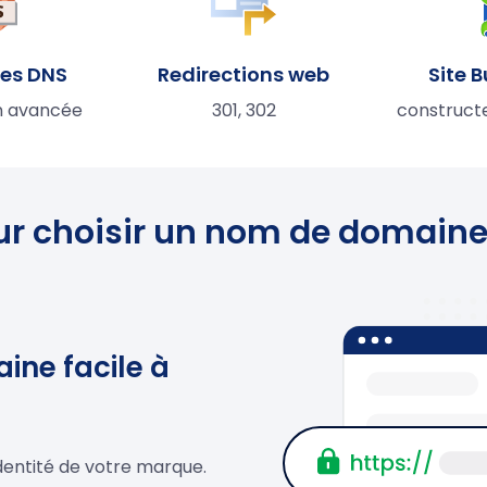
des DNS
Redirections web
Site B
n avancée
301, 302
construct
ur choisir un nom de domai
ine facile à
entité de votre marque.