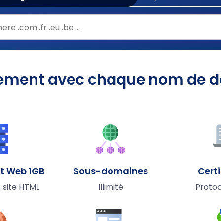
itement avec chaque nom de d
t Web 1GB
Sous-domaines
Certi
n site HTML
Illimité
Proto