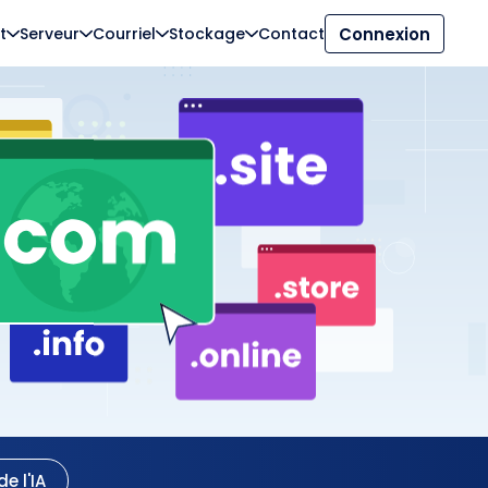
t
Serveur
Courriel
Stockage
Contact
Connexion
e l'IA