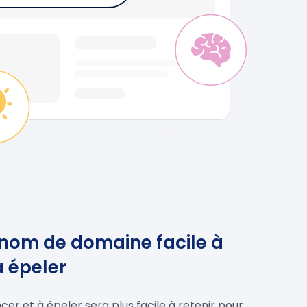
 nom de domaine facile à
à épeler
r et à épeler sera plus facile à retenir pour