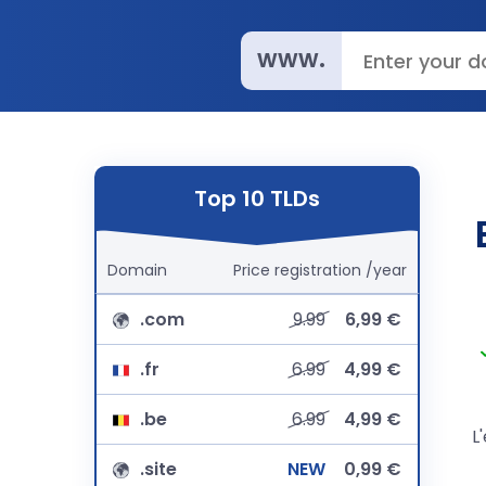
www.
Top 10 TLDs
Domain
Price
registration
/year
.com
9.99
6,99 €
.fr
6.99
4,99 €
.be
6.99
4,99 €
L
.site
NEW
0,99 €