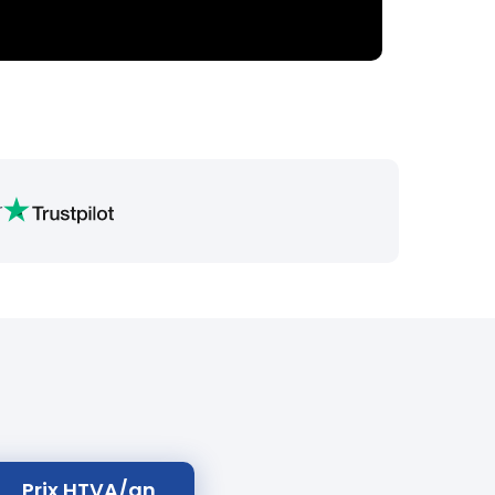
r
Prix HTVA/an