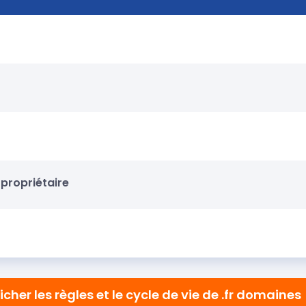
propriétaire
icher
les règles et le cycle de vie de .fr domaines