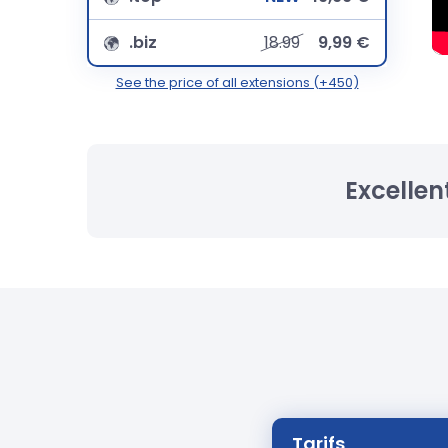
.biz
18.99
9,99 €
See the price of all extensions (+450)
Excellen
Tarifs