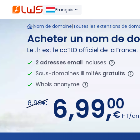
Français
|
Nom de domaine
|
Toutes les extensions de domai
Acheter un nom de do
Le .fr est le ccTLD officiel de la France.
2 adresses email
incluses
Sous-domaines illimités
gratuits
Whois anonyme
6,99,
00
6.99€
€
HT/an