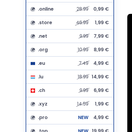
.online
28.99
0,99 €
.store
46.99
1,99 €
.net
9.99
7,99 €
.org
10.99
8,99 €
.eu
7.49
4,99 €
.lu
18.99
14,99 €
.ch
9.99
6,99 €
.xyz
14.59
1,99 €
.pro
NEW
4,99 €
.top
NEW
19,99 €