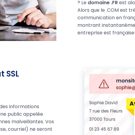
? Le
domaine .FR
est alo
Alors que le .COM est trè
communication en françai
montrant instantanémen
entreprise est française 
t SSL
des informations
ine public appelée
nnes malveillantes. Vos
e, courriel) ne seront