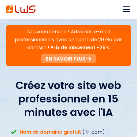
Nouveau service ! Adresses e-mail
professionnelles avec un quota de 20 Go par
adresse !
Prix de lancement -25%
EN SAVOIR PLUS
Créez votre site web
professionnel en 15
minutes avec l'IA
Nom de domaine gratuit
(.fr .com)