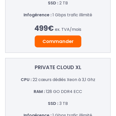
2 TB
1 Gbps
trafic illimité
499€
ex. TVA/
mois
Commander
PRIVATE
CLOUD XL
22 cœurs dédiés
Xeon à 3,1 Ghz
128 GO
DDR4 ECC
3 TB
1 Gbps
trafic illimité