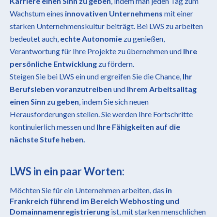
Karriere einen Sinn zu geben
, indem man jeden Tag zum
Wachstum eines
innovativen Unternehmens
mit einer
starken Unternehmenskultur beiträgt. Bei LWS zu arbeiten
bedeutet auch,
echte Autonomie
zu genießen,
Verantwortung für Ihre Projekte zu übernehmen und
Ihre
persönliche Entwicklung
zu fördern.
Steigen Sie bei LWS ein und ergreifen Sie die Chance,
Ihr
Berufsleben voranzutreiben
und
Ihrem Arbeitsalltag
einen Sinn zu geben
, indem Sie sich neuen
Herausforderungen stellen. Sie werden Ihre Fortschritte
kontinuierlich messen und
Ihre Fähigkeiten auf die
nächste Stufe heben.
LWS in ein paar Worten:
Möchten Sie für ein Unternehmen arbeiten, das
in
Frankreich führend im Bereich Webhosting und
Domainnamenregistrierung
ist, mit starken menschlichen