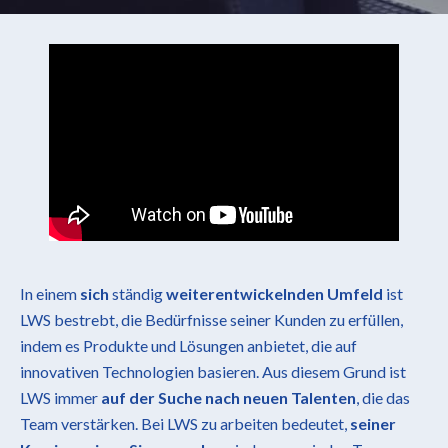
In einem
sich
ständig
weiterentwickelnden Umfeld
ist
LWS bestrebt, die Bedürfnisse seiner Kunden zu erfüllen,
indem es Produkte und Lösungen anbietet, die auf
innovativen Technologien basieren. Aus diesem Grund ist
LWS immer
auf der Suche nach neuen Talenten
, die das
Team verstärken. Bei LWS zu arbeiten bedeutet,
seiner