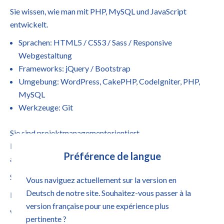
Sie wissen, wie man mit PHP, MySQL und JavaScript
entwickelt.
Sprachen: HTML5 / CSS3 / Sass / Responsive
Webgestaltung
Frameworks: jQuery / Bootstrap
Umgebung: WordPress, CakePHP, CodeIgniter, PHP,
MySQL
Werkzeuge: Git
Sie sind projektmanagementorientiert,
kommunikationsstark und wissen, wie man in einem Team
Préférence de langue
arbeitet.
Sie sind selbstständig und reaktionsschnell.
Vous naviguez actuellement sur la version en
Deutsch de notre site. Souhaitez-vous passer à la
Ihr Englisch ist professionell.
version française pour une expérience plus
Vorteile
pertinente ?