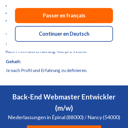
Gewinnbeteiligung
Betriebskrankenkasse
Passer en français
Vorsorgefonds
Continuer en Deutsch
Vertrag:
Befristeter oder unbefristeter Vertrag (CDD oder CDI) je
nach Profil und Erfahrung. 40h pro Woche
Gehalt:
Je nach Profil und Erfahrung zu definieren.
Back-End Webmaster Entwickler
(m/w)
Niederlassungen in Épinal (88000) / Nancy (54000)