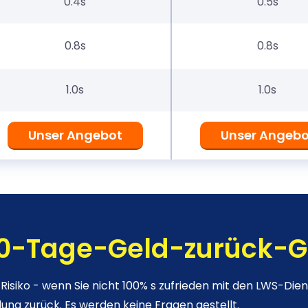
0.4s
0.5s
0.8s
0.8s
1.0s
1.0s
Unser Angebot
Unser Angebo
0-Tage-Geld-zurück-G
 Risiko - wenn Sie nicht 100% s zufrieden mit den LWS-Dien
lung zurück. Es werden keine Fragen gestellt.