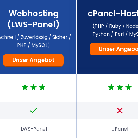
Webhosting
cPanel-Hos
(LWS-Panel)
(PHP / Ruby / Node
Python / Perl / My
Schnell / Zuverlässig / Sicher /
PHP / MySQL)
Unser Angebo
Unser Angebot
LWS-Panel
cPanel