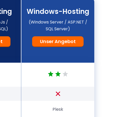
ting
Windows-Hosting
Js /
(Windows Server / ASP.NET /
SQL)
SQL Server)
t
Unser Angebot
Plesk