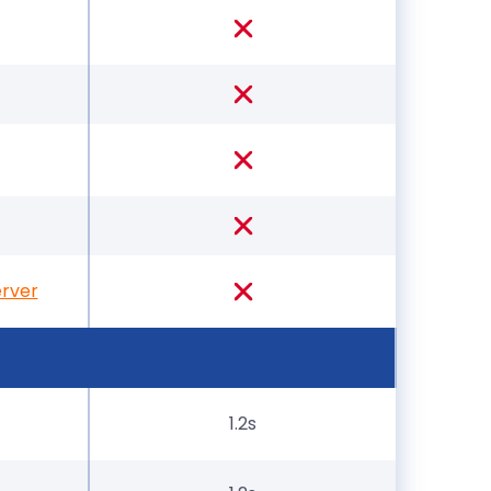
erver
1.2s