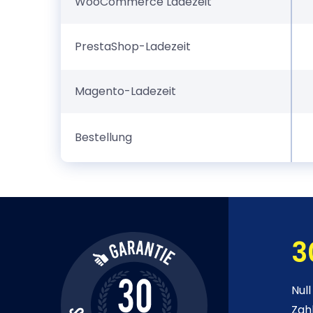
WooCommerce Ladezeit
PrestaShop-Ladezeit
Magento-Ladezeit
Bestellung
3
Null
Zah