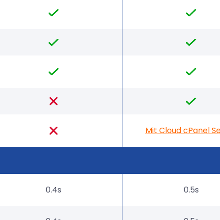
Mit Cloud cPanel S
0.4s
0.5s