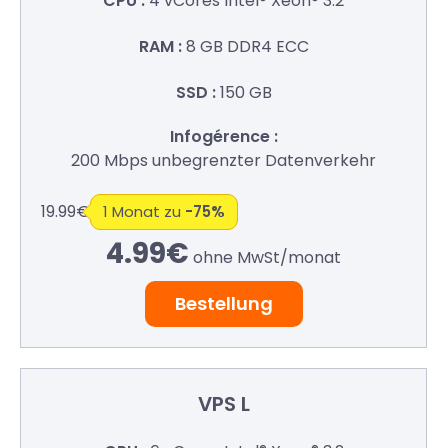
4 vCores
Intel® Xeon® 3.2
8 GB
DDR4 ECC
150 GB
200 Mbps
unbegrenzter Datenverkehr
19.99€
1 Monat zu
-75%
4.99€
ohne MwSt/
monat
Bestellung
VPS L