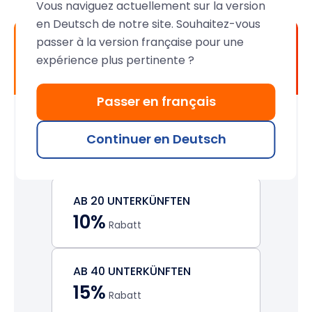
Vous naviguez actuellement sur la version
en Deutsch de notre site. Souhaitez-vous
Web-Agentur-Programm: Ihre
passer à la version française pour une
lebenslangen Rabatte
expérience plus pertinente ?
(Verlängerungen & Käufe)
Passer en français
Diese Rabatte werden automatisch auf Ihr Konto
Continuer en Deutsch
angewendet, sobald der Schwellenwert erreicht
ist.
AB 20 UNTERKÜNFTEN
10%
Rabatt
AB 40 UNTERKÜNFTEN
15%
Rabatt