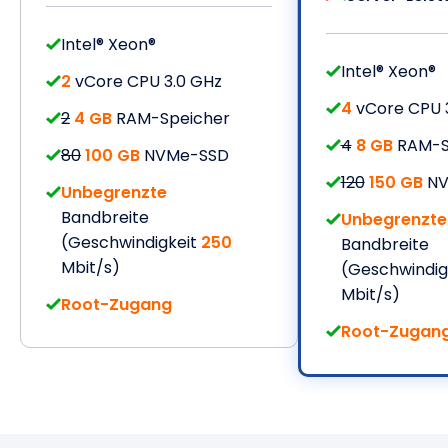
Intel® Xeon®
Intel® Xeon®
2
vCore CPU 3.0 GHz
4
vCore CPU 
2
4 GB
RAM-Speicher
4
8 GB
RAM-S
80
100 GB
NVMe-SSD
120
150 GB
NV
Unbegrenzte
Bandbreite
Unbegrenzte
(Geschwindigkeit
250
Bandbreite
Mbit/s)
(Geschwindig
Mbit/s)
Root-Zugang
Root-Zugan