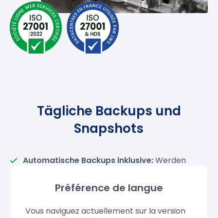
Tägliche Backups und
Snapshots
Automatische Backups inklusive:
Werden
jeden Morgen durchgeführt und auf einem
speziellen NAS gespeichert. Nach den
ersten 30
Préférence de langue
kostenlosen Tagen
können Sie diese für nur
Vous naviguez actuellement sur la version
20% o Ihres VPS-Preises behalten.