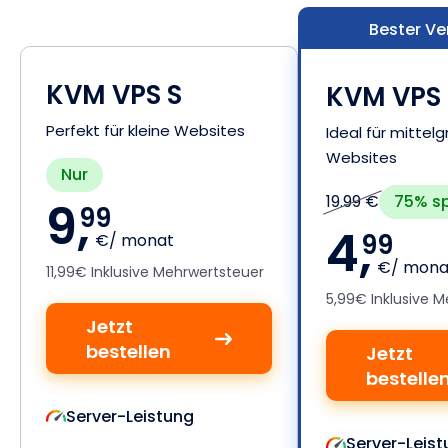
Bester Ve
KVM VPS S
KVM VPS
Perfekt für kleine Websites
Ideal für mittel
Websites
Nur
75% s
19.99 €
9,
99
4,
99
€/ monat
€/ mona
11,99€ Inklusive Mehrwertsteuer
5,99€ Inklusive 
Jetzt
bestellen
Jetzt
bestelle
Server-Leistung
Server-Leist