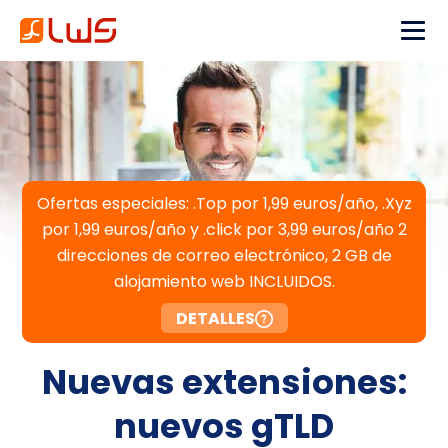
Ofertas especiales: .Top por 1,99 euros/año, .Xyz
por 1,99 euros/año y .click por 3,99 euros/año 2
direcciones de correo electrónico, 2 GB de
alojamiento web INCLUIDOS.
DETALLES
Nuevas extensiones:
nuevos gTLD