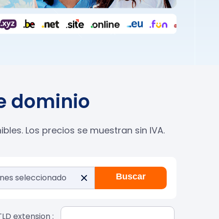
de dominio
les. Los precios se muestran sin IVA.
Buscar
ones
seleccionado
en
TLD extension :