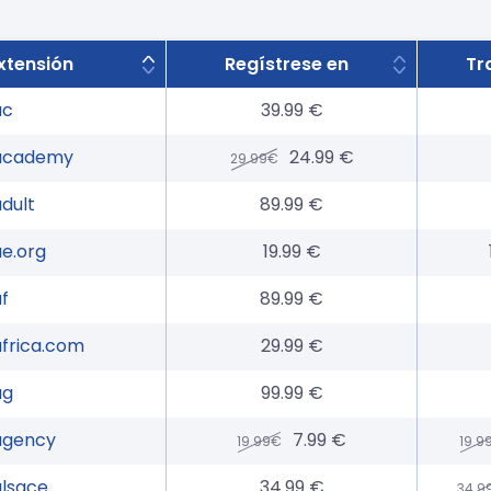
xtensión
Regístrese en
Tr
ac
39.99 €
academy
24.99 €
29.99€
adult
89.99 €
ae.org
19.99 €
af
89.99 €
africa.com
29.99 €
ag
99.99 €
agency
7.99 €
19.99€
19.9
alsace
34.99 €
34.9