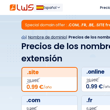
Español
Preci
Special domain offer :
.COM, .FR, .BE, .SITE 
Nombre de dominio
Precios de los nomb
Precios de los nombr
extensión
.online
.site
28,99€
28,99€
0.99 €
0.99 €
/añ
/año
.com
.fr
9,99€
6,99€