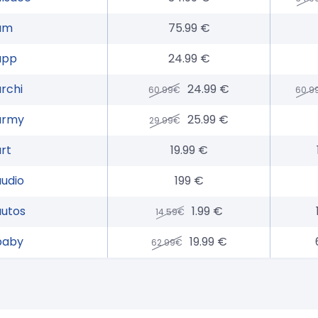
am
75.99 €
app
24.99 €
archi
24.99 €
60.99€
60.9
army
25.99 €
29.99€
art
19.99 €
audio
199 €
autos
1.99 €
14.59€
baby
19.99 €
62.99€