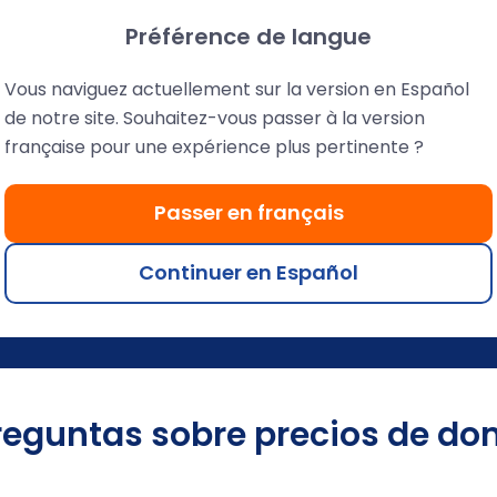
Préférence de langue
Vous naviguez actuellement sur la version en Español
de notre site. Souhaitez-vous passer à la version
cliente personalizada 7/7
française pour une expérience plus pertinente ?
ficados encuentran soluciones para usted en 20 minutos.
Passer en français
Continuer en Español
ónica
Chat en directo y soporte por tickets
reguntas sobre precios de do