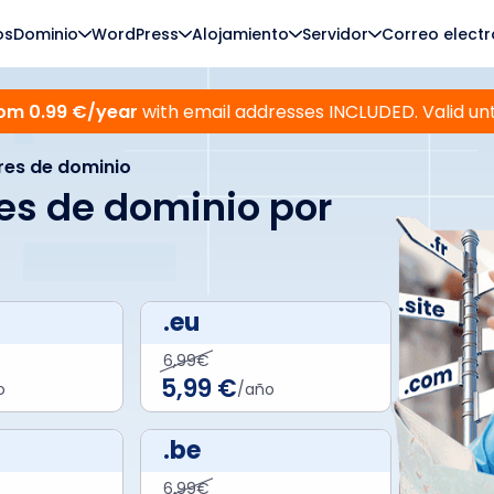
os
Dominio
WordPress
Alojamiento
Servidor
Correo electr
from 0.99 €/year
with email addresses INCLUDED. Valid un
res de dominio
es de dominio por
.eu
6,99€
5,99 €
o
/año
.be
6,99€