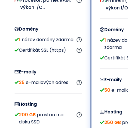
Procesor, paměť RAM,
Procesor
výkon I/O..
výkon I/O.
Domény
Domény
1
název domény zdarma
1
název d
zdarma
Certifikát SSL (https)
Certifikát 
E-maily
E-maily
25
e-mailových adres
50
e-mail
Hosting
Hosting
200 GB
prostoru na
disku SSD
250 GB
pr