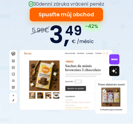
30denní záruka vrácení peněz
Spusťte můj obchod
3,
49
-42%
5.99€
€ /měsíc