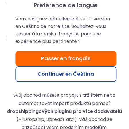
Préférence de langue
Vous naviguez actuellement sur la version
en Čeština de notre site. Souhaitez-vous
passer à la version française pour une
Flexibilní doručování a snadný
expérience plus pertinente ?
dropshipping
Passer en français
WooCommerce podporuje širokou škálu
způsobů
doručení
: Colissimo, Mondial Relay, Chronopost,
Continuer en Čeština
UPS nebo vyzvednutí v obchodě Click & Collect.
Svůj obchod můžete propojit s
tržištěm
nebo
automatizovat import produktů pomocí
dropshippingových pluginů pro více dodavatelů
(AliDropship, Spreadr atd.). Váš obchod se
přizpůsobí všem prodejním modelům.