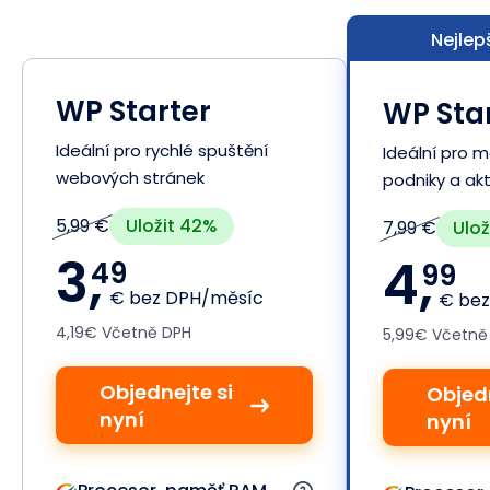
Nejlep
WP Starter
WP Sta
Ideální pro rychlé spuštění
Ideální pro m
webových stránek
podniky a akt
Uložit 42%
5,99 €
Ulož
7,99 €
3,
4,
49
99
€ bez DPH/měsíc
€ bez
4,19€ Včetně DPH
5,99€ Včetně
Objednejte si
Objedn
nyní
nyní