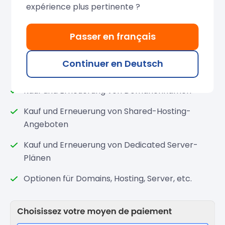
expérience plus pertinente ?
Passer en français
Beispiele für Einkäufe mit dem
Prepaid-Konto
Continuer en Deutsch
Kauf und Erneuerung von Domänennamen
Kauf und Erneuerung von Shared-Hosting-
Angeboten
Kauf und Erneuerung von Dedicated Server-
Plänen
Optionen für Domains, Hosting, Server, etc.