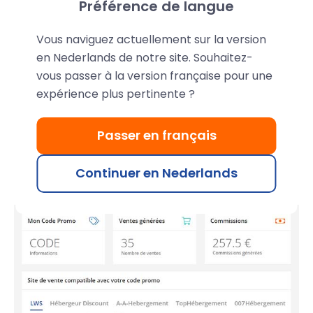
LWS biedt je een gepersonaliseerde promotiecode
Préférence de langue
waarmee je referrals een
extra 15% dkorting
Vous naviguez actuellement sur la version
krijgen op LWS services, zelfs op afgeprijsde
en Nederlands de notre site. Souhaitez-
aanbiedingen.
vous passer à la version française pour une
expérience plus pertinente ?
Net als met banners en ander promotiemateriaal,
kunt u de verkoop bijhouden die wordt
Passer en français
gegenereerd met uw promotiecode. Elke
gevalideerde verkoop levert je tot €15 op, of €1
Continuer en Nederlands
voor een domein gekocht zonder hosting.