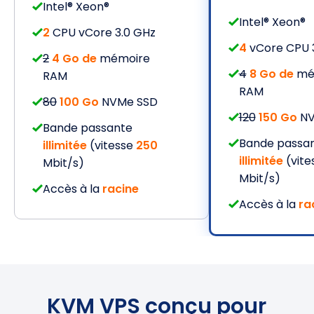
Intel® Xeon®
Intel® Xeon®
2
CPU vCore 3.0 GHz
4
vCore CPU 
2
4 Go de
mémoire
4
8 Go de
mé
RAM
RAM
80
100 Go
NVMe SSD
120
150 Go
NV
Bande passante
Bande passa
illimitée
(vitesse
250
illimitée
(vite
Mbit/s)
Mbit/s)
Accès à la
racine
Accès à la
ra
KVM VPS conçu pour