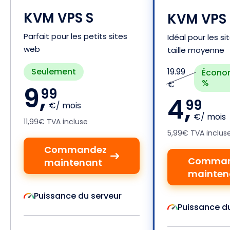
KVM VPS S
KVM VPS
Parfait pour les petits sites
Idéal pour les s
web
taille moyenne
Seulement
19.99
Écono
%
€
9,
99
4,
99
€/ mois
€/ mois
11,99€ TVA incluse
5,99€ TVA inclus
Commandez
Comman
maintenant
mainten
Puissance du serveur
Puissance d