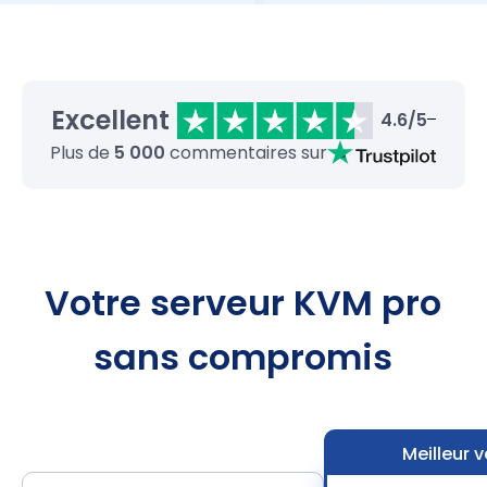
Excellent
4.6/5
Plus de
5 000
commentaires sur
Votre serveur KVM pro
sans compromis
Meilleur 