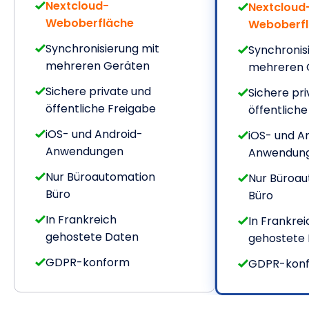
Nextcloud-
Nextcloud
Weboberfläche
Weboberf
Synchronisierung mit
Synchronis
mehreren Geräten
mehreren 
Sichere private und
Sichere pr
öffentliche Freigabe
öffentlich
iOS- und Android-
iOS- und A
Anwendungen
Anwendun
Nur Büroautomation
Nur Büroa
Büro
Büro
In Frankreich
In Frankrei
gehostete Daten
gehostete
GDPR-konform
GDPR-kon