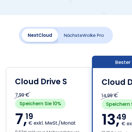
NextCloud
NächsteWolke Pro
Bester
Cloud Drive S
Cloud D
7,99 €
14,99 €
Speichern Sie 10%
Speichern 
7,
13,
19
49
€ exkl. MwSt./Monat
€ ex