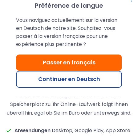
Préférence de langue
Vous naviguez actuellement sur la version
en Deutsch de notre site. Souhaitez-vous
passer à la version française pour une
Ihre Daten sind online
expérience plus pertinente ?
gespeichert und auf allen
Ihren Geräten verfügbar
Passer en français
Greifen Sie von einem Windows-, macOS- oder
Continuer en Deutsch
Linux-Computer, einem Tablet sowie einem iPhone
oder Android-Smartphone auf Ihren Cloud-
Speicherplatz zu. Ihr Online-Laufwerk folgt Ihnen
überall hin, egal ob Sie im Büro oder unterwegs sind.
Anwendungen
Desktop, Google Play, App Store