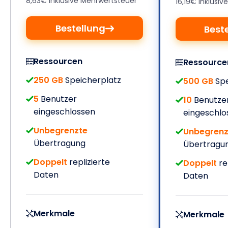
8,63€ Inklusive Mehrwertsteuer
16,19€ Inklusi
Bestellung
Best
Ressourcen
Ressource
250 GB
Speicherplatz
500 GB
Spe
5
Benutzer
10
Benutze
eingeschlossen
eingeschlo
Unbegrenzte
Unbegrenz
Übertragung
Übertragu
Doppelt
replizierte
Doppelt
re
Daten
Daten
Merkmale
Merkmale