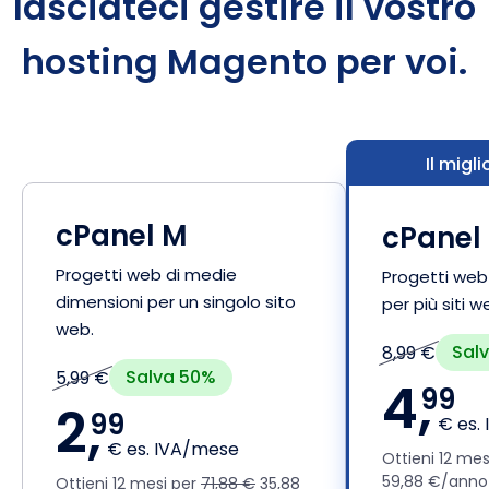
lasciateci gestire il vostro
hosting Magento per voi.
Il migl
cPanel M
cPanel 
Progetti web di medie
Progetti web 
dimensioni per un singolo sito
per più siti w
web.
Sal
8,99 €
Salva 50%
5,99 €
4,
99
2,
99
€ es.
€ es. IVA/mese
Ottieni 12 mes
59,88 €/anno 
Ottieni 12 mesi per
71,88 €
35,88