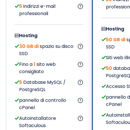
5
indirizzi e-mail
profession
professionali
Hosting
Hosting
50 GB di
sp
30 GB di
spazio su disco
SSD
SSD
Siti web ill
Fino a
1
sito web
50
databa
consigliato
PostgreSQ
5
Database MySQL /
Accesso S
PostgreSQL
pannello d
pannello di controllo
cPanel
cPanel
Autoinstal
Autoinstallatore
Softaculo
Softaculous