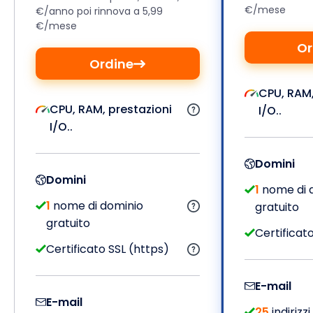
€/mese
€/anno poi rinnova a 5,99
€/mese
Or
Ordine
CPU, RAM,
CPU, RAM, prestazioni
I/O..
I/O..
Domini
Domini
1
nome di 
1
nome di dominio
gratuito
gratuito
Certificat
Certificato SSL (https)
E-mail
E-mail
25
indirizz