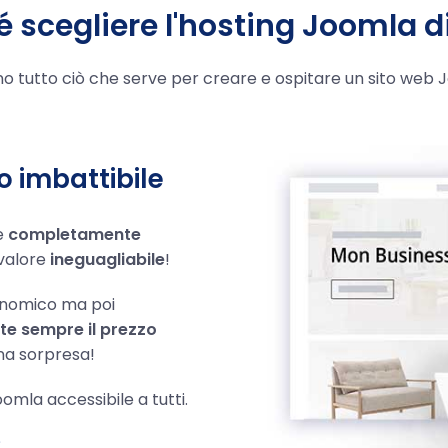
é scegliere l'hosting Joomla d
dono tutto ciò che serve per creare e ospitare un sito web
 imbattibile
 e
completamente
valore
ineguagliabile
!
onomico ma poi
e sempre il prezzo
una sorpresa!
omla accessibile a tutti.
?