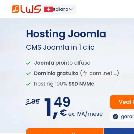
Italiano
Hosting Joomla
CMS Joomla in 1 clic
Joomla
pronto all'uso
Dominio gratuito
(.fr .com .net ...)
hosting 100%
SSD NVMe
1,
49
3.99
Vedi 
€
ex. IVA/mese
garan