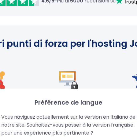
4,6/5
Più di
5000
recensioni su
ri punti di forza per l'hosting
 Joomla
Sicurezza ottimale per
Fiduci
Préférence de langue
in 1 clic
Joomla
FR
Vous naviguez actuellement sur la version en Italiano de
la in 1 clic.
Protezione di rete integrata
Azienda fr
notre site. Souhaitez-vous passer à la version française
urazione di
Anti-Spam, Anti-Virus, Web
20 anni. 
pour une expérience plus pertinente ?
l, PHP e
Application Firewall (WAF)
tecnici