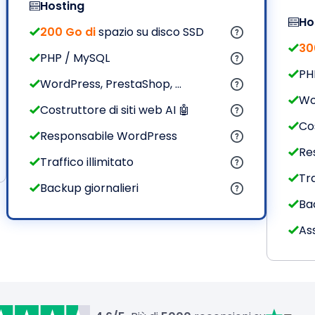
Hosting
Ho
200 Go di
spazio su disco SSD
30
PHP / MySQL
PH
WordPress, PrestaShop, ...
Wo
Costruttore di siti web AI 🤖
Cos
Responsabile WordPress
Re
Traffico illimitato
Tra
Backup giornalieri
Ba
Ass