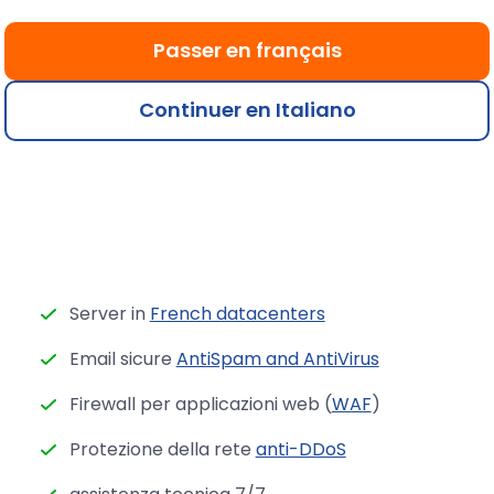
MySQL.
e anti-DDoS.
assis
Passer en français
Continuer en Italiano
luso in tutti i piani Jo
Server in
French datacenters
Email sicure
AntiSpam and AntiVirus
Firewall per applicazioni web (
WAF
)
Protezione della rete
anti-DDoS