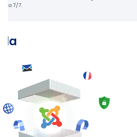
tenza 7/7.
omla