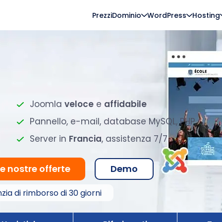
Prezzi
Dominio
WordPress
Hosting
Joomla
veloce
e
affidabile
Pannello, e-mail, database MySQL, PHP
Server in
Francia
, assistenza 7/7
le nostre offerte
Demo
zia di rimborso di 30 giorni