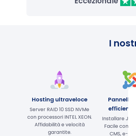
Eccezionale
I nost
Hosting ultraveloce
Pannello
efficiente 
Server RAID 10 SSD NVMe
con processori INTEL XEON.
Installare Joom
Affidabilità e velocità
Facile config
garantite.
CMS, e-mai