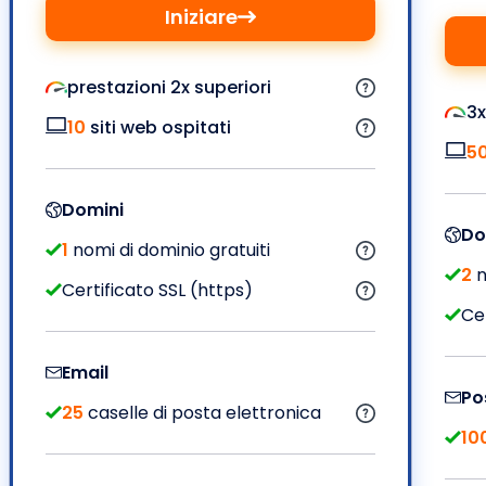
Iniziare
prestazioni 2x superiori
3x
10
siti web ospitati
5
Domini
Do
1
nomi di dominio gratuiti
2
n
Certificato SSL (https)
Cer
Email
Po
25
caselle di posta elettronica
10