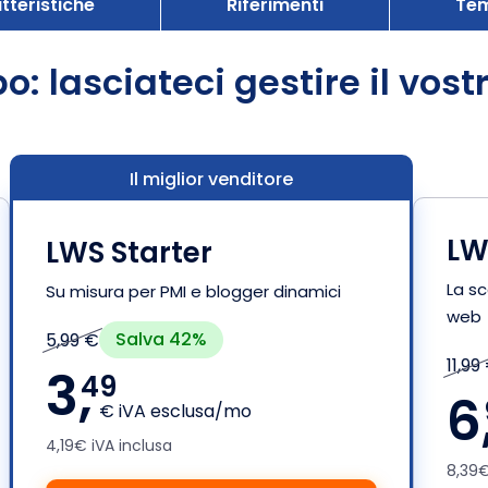
tteristiche
Riferimenti
Te
: lasciateci gestire il vost
Il miglior venditore
LW
LWS Starter
La sc
Su misura per PMI e blogger dinamici
web
Salva 42%
5,99 €
11,99
3,
49
6
€ iVA esclusa/mo
4,19€ iVA inclusa
8,39€