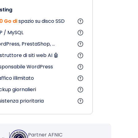
sting
0 Go di
spazio su disco SSD
P / MySQL
rdPress, PrestaShop, ...
truttore di siti web AI 🤖
sponsabile WordPress
ffico illimitato
ckup giornalieri
istenza prioritaria
Partner AFNIC