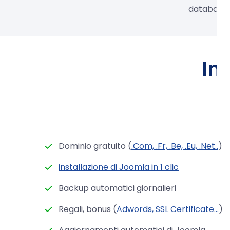
database 
Inc
Dominio gratuito (
.Com, .Fr, .Be, .Eu, .Net..
)
installazione di Joomla in 1 clic
Backup automatici giornalieri
Regali, bonus (
Adwords, SSL Certificate...
)