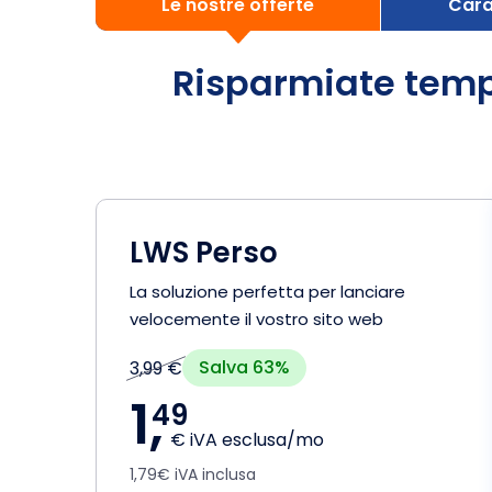
Le nostre offerte
Cara
Risparmiate tempo
LWS Perso
La soluzione perfetta per lanciare
velocemente il vostro sito web
Salva 63%
3,99 €
1,
49
€ iVA esclusa/mo
1,79€ iVA inclusa